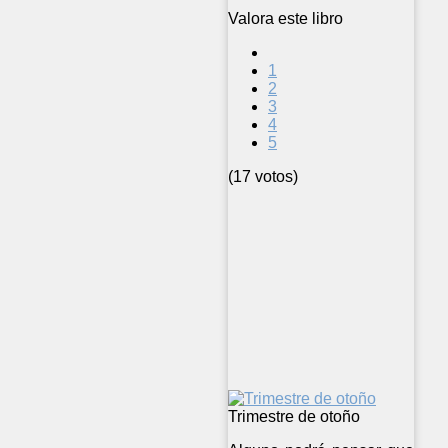
Valora este libro
1
2
3
4
5
(17 votos)
Trimestre de otoño