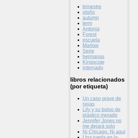
trimestre
otoño
autumn
term
Antonia
Forest
escuela
Marlow
Serie
hermanas
Kingscote
internado
libros relacionados
(por etiqueta)
Un caso grave de
rayas
Lily y su bolso de
plástico morado
Jennifer Jones no
me dejará solo
Ni Chicago. Ni aquí
Una rueda en la