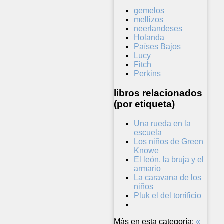
gemelos
mellizos
neerlandeses
Holanda
Países Bajos
Lucy
Fitch
Perkins
libros relacionados
(por etiqueta)
Una rueda en la
escuela
Los niños de Green
Knowe
El león, la bruja y el
armario
La caravana de los
niños
Pluk el del torrificio
Más en esta categoría:
«