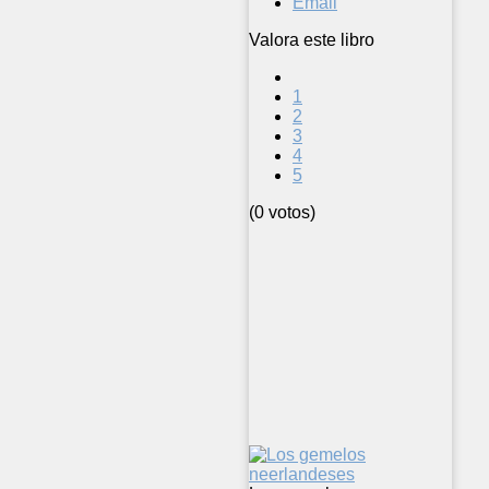
Email
Valora este libro
1
2
3
4
5
(0 votos)