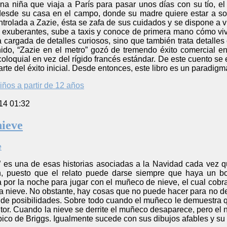
na niña que viaja a París para pasar unos días con su tío, el
 desde su casa en el campo, donde su madre quiere estar a sol
trolada a Zazie, ésta se zafa de sus cuidados y se dispone a vi
exuberantes, sube a taxis y conoce de primera mano cómo vi
a cargada de detalles curiosos, sino que también trata detalles 
ido, “Zazie en el metro” gozó de tremendo éxito comercial en 
coloquial en vez del rígido francés estándar. De este cuento s
rte del éxito inicial. Desde entonces, este libro es un paradigm
iños a partir de 12 años
14 01:32
nieve
 es una de esas historias asociadas a la Navidad cada vez q
n, puesto que el relato puede darse siempre que haya un bo
sa por la noche para jugar con el muñeco de nieve, el cual co
 la nieve. No obstante, hay cosas que no puede hacer para no der
e posibilidades. Sobre todo cuando el muñeco le demuestra qu
tor. Cuando la nieve se derrite el muñeco desaparece, pero el ni
pico de Briggs. Igualmente sucede con sus dibujos afables y s