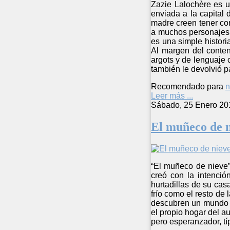
Zazie Lalochère es u
enviada a la capital
madre creen tener con
a muchos personajes 
es una simple histori
Al margen del conten
argots y de lenguaje 
también le devolvió pa
Recomendado para
n
Leer más ...
Sábado, 25 Enero 20
El muñeco de 
“El muñeco de nieve”
creó con la intenció
hurtadillas de su ca
frío como el resto de
descubren un mundo d
el propio hogar del au
pero esperanzador, tí