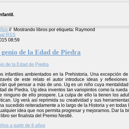
fantil.
años
//
Mostrando libros por etiqueta: Raymond
anal RSS
015 08:59
 genio de la Edad de Piedra
s infantiles ambientados en la Prehistoria. Una excepción de
avés de este relato el autor introduce ideas y reflexiones
án qué pensar a más de uno. Ug es un niño cuya mentalidad 
 Edad de Piedra. Ug idea inventos tan variopintos como la rueda
ue ninguno de ello prospere. La culpa de ello la tienen los ad
critican. Ug verá así reprimida su creatividad y sus herramie
ha sucedido reiteradamente a lo largo de la Historia y en toda
cualquier idea que nos permita progresar y mejorarnos. Dar la bi
libro ser finalista del Premio Nestlé.
iños a partir de 6 años