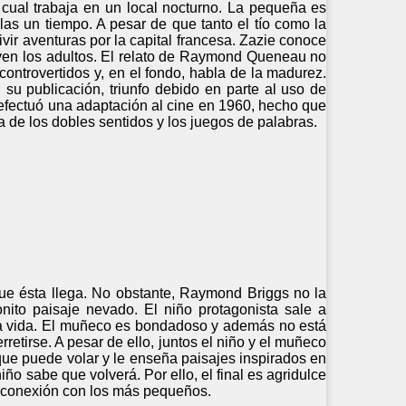
 cual trabaja en un local nocturno. La pequeña es
as un tiempo. A pesar de que tanto el tío como la
vir aventuras por la capital francesa. Zazie conoce
ven los adultos. El relato de Raymond Queneau no
controvertidos y, en el fondo, habla de la madurez.
su publicación, triunfo debido en parte al uso de
e efectuó una adaptación al cine en 1960, hecho que
a de los dobles sentidos y los juegos de palabras.
ue ésta llega. No obstante, Raymond Briggs no la
nito paisaje nevado. El niño protagonista sale a
bra vida. El muñeco es bondadoso y además no está
retirse. A pesar de ello, juntos el niño y el muñeco
e puede volar y le enseña paisajes inspirados en
ño sabe que volverá. Por ello, el final es agridulce
u conexión con los más pequeños.