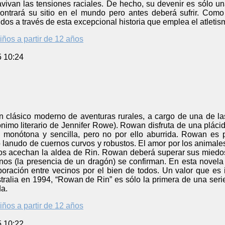
avivan las tensiones raciales. De hecho, su devenir es sólo u
contrará su sitio en el mundo pero antes deberá sufrir. Como
idos a través de esta excepcional historia que emplea el atlet
iños a partir de 12 años
5 10:24
 clásico moderno de aventuras rurales, a cargo de una de las 
imo literario de Jennifer Rowe). Rowan disfruta de una plácid
 monótona y sencilla, pero no por ello aburrida. Rowan es 
 lanudo de cuernos curvos y robustos. El amor por los animale
gros acechan la aldea de Rin. Rowan deberá superar sus miedos
nos (la presencia de un dragón) se confirman. En esta novela 
oración entre vecinos por el bien de todos. Un valor que es 
alia en 1994, “Rowan de Rin” es sólo la primera de una serie
da.
iños a partir de 12 años
5 10:22