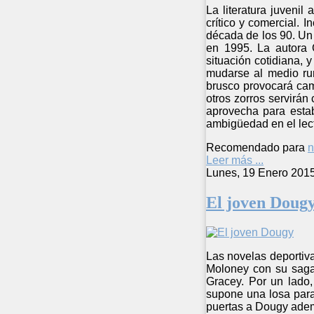
La literatura juvenil
crítico y comercial. I
década de los 90. Un 
en 1995. La autora G
situación cotidiana, 
mudarse al medio rur
brusco provocará cam
otros zorros servirán
aprovecha para estab
ambigüedad en el lecto
Recomendado para
n
Leer más ...
Lunes, 19 Enero 201
El joven Doug
Las novelas deportiva
Moloney con su saga 
Gracey. Por un lado,
supone una losa para
puertas a Dougy adem