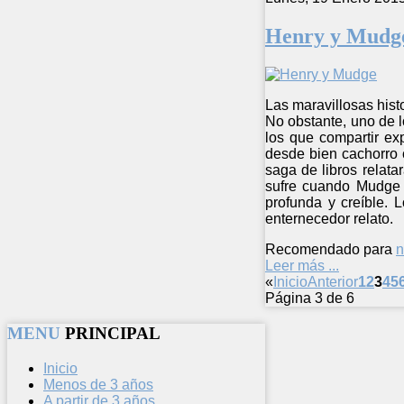
Henry y Mudg
Las maravillosas hist
No obstante, uno de 
los que compartir ex
desde bien cachorro 
saga de libros relat
sufre cuando Mudge s
profunda y creíble. 
enternecedor relato.
Recomendado para
n
Leer más ...
«
Inicio
Anterior
1
2
3
4
5
Página 3 de 6
MENU
PRINCIPAL
Inicio
Menos de 3 años
A partir de 3 años