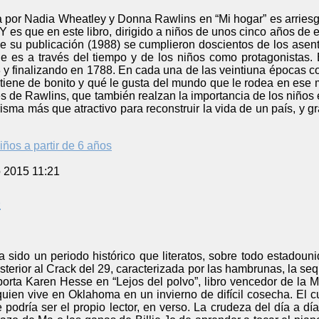
por Nadia Wheatley y Donna Rawlins en “Mi hogar” es arriesgad
Y es que en este libro, dirigido a niños de unos cinco años de e
de su publicación (1988) se cumplieron doscientos de los asent
 es a través del tiempo y de los niños como protagonistas. El
 finalizando en 1788. En cada una de las veintiuna épocas con
 tiene de bonito y qué le gusta del mundo que le rodea en ese
es de Rawlins, que también realzan la importancia de los niños e
risma más que atractivo para reconstruir la vida de un país, y g
iños a partir de 6 años
o 2015 11:21
o
sido un periodo histórico que literatos, sobre todo estadouni
terior al Crack del 29, caracterizada por las hambrunas, la seq
porta Karen Hesse en “Lejos del polvo”, libro vencedor de la 
 quien vive en Oklahoma en un invierno de difícil cosecha. El cu
 podría ser el propio lector, en verso. La crudeza del día a día