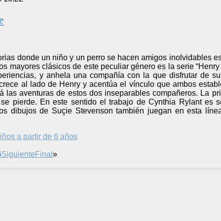
e
orias donde un niño y un perro se hacen amigos inolvidables está
los mayores clásicos de este peculiar género es la serie “Hen
periencias, y anhela una compañía con la que disfrutar de su
crece al lado de Henry y acentúa el vínculo que ambos estab
ará las aventuras de estos dos inseparables compañeros. La p
e pierde. En este sentido el trabajo de Cynthia Rylant es so
Los dibujos de Suçie Stevenson también juegan en esta línea
iños a partir de 6 años
6
Siguiente
Final
»