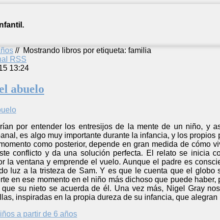
fantil.
años
//
Mostrando libros por etiqueta: familia
anal RSS
15 13:24
el abuelo
an por entender los entresijos de la mente de un niño, y a
anal, es algo muy importante durante la infancia, y los propios 
e momento como posterior, depende en gran medida de cómo viv
ste conflicto y da una solución perfecta. El relato se inicia
r la ventana y emprende el vuelo. Aunque el padre es conscien
o luz a la tristeza de Sam. Y es que le cuenta que el globo s
erte en ese momento en el niño más dichoso que puede haber, 
á que su nieto se acuerda de él. Una vez más, Nigel Gray nos 
ellas, inspiradas en la propia dureza de su infancia, que alegran l
iños a partir de 6 años