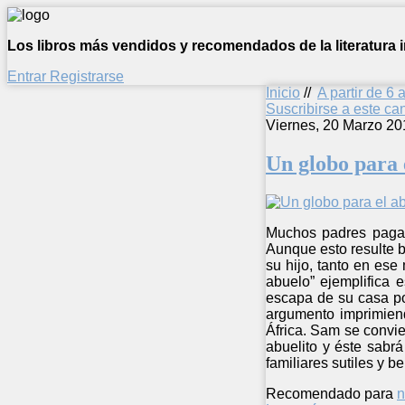
Los libros más vendidos y recomendados de la literatura in
Entrar
Registrarse
Inicio
//
A partir de 6 
Suscribirse a este c
Viernes, 20 Marzo 20
Un globo para 
Muchos padres pagarí
Aunque esto resulte b
su hijo, tanto en es
abuelo” ejemplifica e
escapa de su casa po
argumento imprimiend
África. Sam se convi
abuelito y éste sabr
familiares sutiles y b
Recomendado para
n