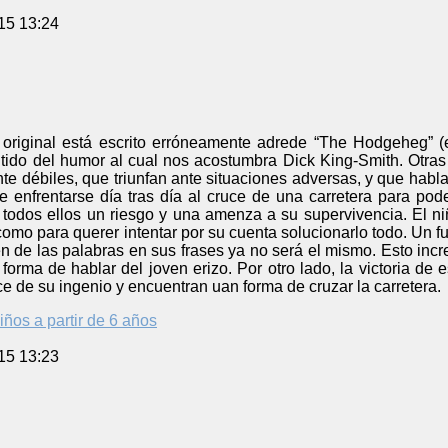
15 13:24
ulo original está escrito erróneamente adrede “The Hodgeheg”
ntido del humor al cual nos acostumbra Dick King-Smith. Otras pa
te débiles, que triunfan ante situaciones adversas, y que hab
be enfrentarse día tras día al cruce de una carretera para po
todos ellos un riesgo y una amenza a su supervivencia. El niñ
mo para querer intentar por su cuenta solucionarlo todo. Un fu
en de las palabras en sus frases ya no será el mismo. Esto incre
a forma de hablar del joven erizo. Por otro lado, la victoria de
e de su ingenio y encuentran uan forma de cruzar la carretera.
iños a partir de 6 años
15 13:23