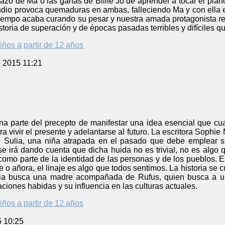
o de Ma o las ganas de Billie Jo de aprender a tocar el piano.
ndio provoca quemaduras en ambas, falleciendo Ma y con ella el 
iempo acaba curando su pesar y nuestra amada protagonista reg
istoria de superación y de épocas pasadas terribles y difíciles 
iños a partir de 12 años
o 2015 11:21
ana parte del precepto de manifestar una idea esencial que cu
a vivir el presente y adelantarse al futuro. La escritora Sophi
e Sulia, una niña atrapada en el pasado que debe emplear s
se irá dando cuenta que dicha huida no es trivial, no es algo 
como parte de la identidad de las personas y de los pueblos. 
e o añora, el linaje es algo que todos sentimos. La historia se
ia busca una madre acompañada de Rufus, quien busca a un p
zaciones habidas y su influencia en las culturas actuales.
iños a partir de 12 años
5 10:25