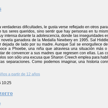
s
verdaderas dificultades, le gusta verse reflejado en otros para 
e tus seres queridos, sino sentir que hay personas en tu mism
 intensa durante la adolescencia, donde las inseguridades está
a novela ganadora de la Medalla Newbery en 1995. Sal Hiddle
 dejada de lado por su madre. Aunque Sal se enorgullece de
onoce a Phoebe, una niña que atraviesa una situación más o
ratar de convencer a sus madres que regresen con ellas. Las 
iplos son sólo una excusa que Sharon Creech emplea para habla
las separaciones. Como podemos imaginar, una historia conmo
iños a partir de 12 años
5 10:25
 zorro