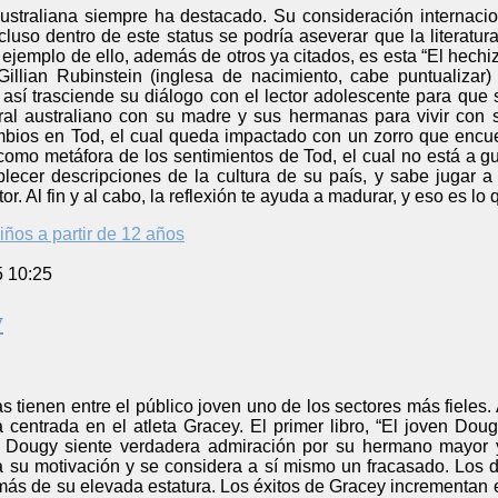
 australiana siempre ha destacado. Su consideración internacio
ncluso dentro de este status se podría aseverar que la literatur
ejemplo de ello, además de otros ya citados, es esta “El hech
illian Rubinstein (inglesa de nacimiento, cabe puntualizar
y así trasciende su diálogo con el lector adolescente para que
al australiano con su madre y sus hermanas para vivir con 
bios en Tod, el cual queda impactado con un zorro que encue
 como metáfora de los sentimientos de Tod, el cual no está a g
lecer descripciones de la cultura de su país, y sabe jugar a
r. Al fin y al cabo, la reflexión te ayuda a madurar, y eso es lo
iños a partir de 12 años
5 10:25
y
s tienen entre el público joven uno de los sectores más fieles.
centrada en el atleta Gracey. El primer libro, “El joven Dou
 Dougy siente verdadera admiración por su hermano mayor y 
 su motivación y se considera a sí mismo un fracasado. Los 
ás de su elevada estatura. Los éxitos de Gracey incrementan e