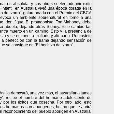
nal es absoluta, y sus obras suelen adquirir éxito
a infantil en Australia vivió una época dorada en la
izo del zorro”, galardonada con el Premio del CBCA
) evoca un ambiente sobrenatural en torno a una
 se identifique. El protagonista, Tod Mahoney, debe
su abuela, dejando atrás Sidney. Este cambio tan
ntra muerto en un camino. Esto y la presencia de
usto y se encuentra exiliado y alienado. Rubinstein
 la perfección con la trama dejando sensación de
 que se consigue en “El hechizo del zorro”.
 Así lo demostró, una vez más, el australiano james
gy”, recibe el nombre del hermano adolescente de
por los éxitos que cosecha. Por otro lado, esto
dos hermanos son aborígenes, hecho que le abrirá
l reconocimiento del pueblo aborigen en Australia,