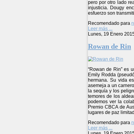
pero por otro lado re
injusticia. Dougy en
esfuerzo son transmit
Recomendado para
n
Leer más ...
Lunes, 19 Enero 201
Rowan de Rin
“Rowan de Rin” es un
Emily Rodda (pseudón
hermana. Su vida es
asemeja a un carnero
la sequía y los peli
temores de los aldea
podemos ver la colab
Premio CBCA de Austr
lugares de paz limita
Recomendado para
n
Leer más ...
Lunes, 19 Enero 201