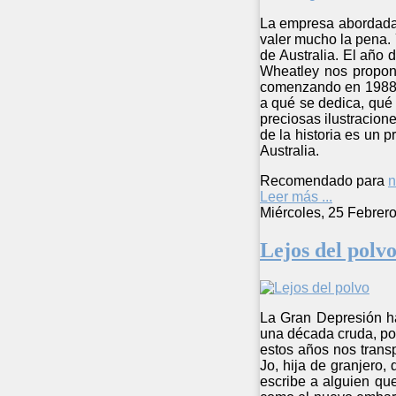
La empresa abordada 
valer mucho la pena. 
de Australia. El año 
Wheatley nos propone
comenzando en 1988 y
a qué se dedica, qué
preciosas ilustracion
de la historia es un p
Australia.
Recomendado para
n
Leer más ...
Miércoles, 25 Febrer
Lejos del polv
La Gran Depresión ha 
una década cruda, pos
estos años nos trans
Jo, hija de granjero,
escribe a alguien que