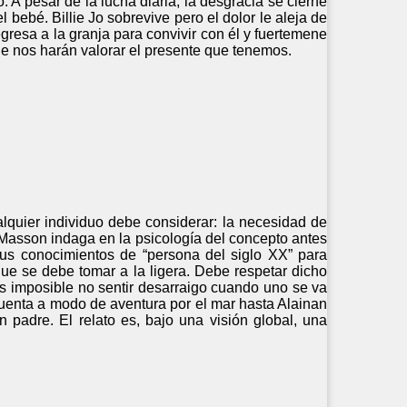
 A pesar de la lucha diaria, la desgracia se cierne
bebé. Billie Jo sobrevive pero el dolor le aleja de
resa a la granja para convivir con él y fuertemene
que nos harán valorar el presente que tenemos.
alquier individuo debe considerar: la necesidad de
e Masson indaga en la psicología del concepto antes
us conocimientos de “persona del siglo XX” para
que se debe tomar a la ligera. Debe respetar dicho
Es imposible no sentir desarraigo cuando uno se va
 cuenta a modo de aventura por el mar hasta Alainan
adre. El relato es, bajo una visión global, una