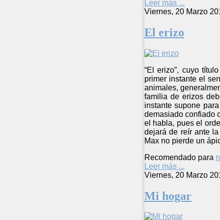
Leer más ...
Viernes, 20 Marzo 20
El erizo
“El erizo”, cuyo tít
primer instante el se
animales, generalmen
familia de erizos de
instante supone para 
demasiado confiado co
el habla, pues el ord
dejará de reír ante l
Max no pierde un ápic
Recomendado para
n
Leer más ...
Viernes, 20 Marzo 20
Mi hogar