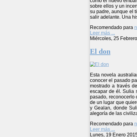
como el nuevo embaraz
sobre ellos y un ince
su padre, aunque el t
salir adelante. Una h
Recomendado para
n
Leer más ...
Miércoles, 25 Febrer
El don
Esta novela australi
conocer el pasado par
mostrado a través d
escapar de él. Sulia 
pasado, reconocerlo 
de un lugar que quier
y Gealan, donde Sul
alegoría de las civili
Recomendado para
n
Leer más ...
Lunes, 19 Enero 201