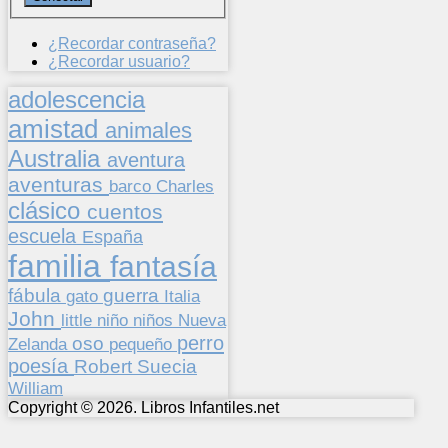
¿Recordar contraseña?
¿Recordar usuario?
adolescencia
amistad
animales
Australia
aventura
aventuras
barco
Charles
clásico
cuentos
escuela
España
familia
fantasía
fábula
guerra
gato
Italia
John
niños
little
niño
Nueva
perro
oso
pequeño
Zelanda
poesía
Suecia
Robert
William
Copyright © 2026. Libros Infantiles.net