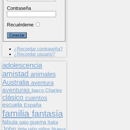
Contraseña
Recuérdeme
¿Recordar contraseña?
¿Recordar usuario?
adolescencia
amistad
animales
Australia
aventura
aventuras
barco
Charles
clásico
cuentos
escuela
España
familia
fantasía
fábula
guerra
gato
Italia
John
niños
little
niño
Nueva