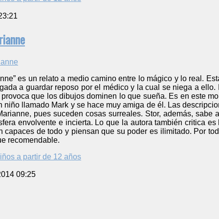
23:21
rianne
ne” es un relato a medio camino entre lo mágico y lo real. Est
gada a guardar reposo por el médico y la cual se niega a ello.
 provoca que los dibujos dominen lo que sueña. Es en este mom
 niño llamado Mark y se hace muy amiga de él. Las descripcion
Marianne, pues suceden cosas surreales. Stor, además, sabe ap
ra envolvente e incierta. Lo que la autora también critica es l
 capaces de todo y piensan que su poder es ilimitado. Por tod
ue recomendable.
iños a partir de 12 años
2014 09:25