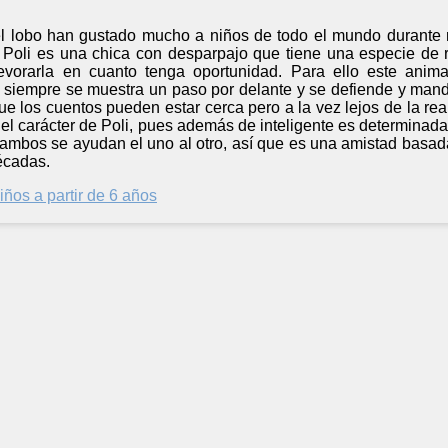
 el lobo han gustado mucho a niños de todo el mundo durante 
 Poli es una chica con desparpajo que tiene una especie de re
 devorarla en cuanto tenga oportunidad. Para ello este ani
i siempre se muestra un paso por delante y se defiende y manda
que los cuentos pueden estar cerca pero a la vez lejos de la rea
 el carácter de Poli, pues además de inteligente es determinad
 ambos se ayudan el uno al otro, así que es una amistad basad
écadas.
iños a partir de 6 años