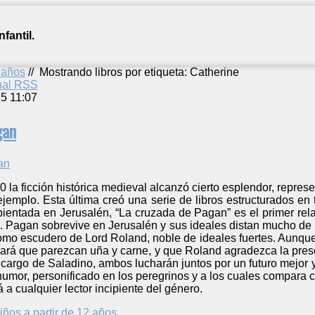
fantil.
2 años
//
Mostrando libros por etiqueta: Catherine
anal RSS
5 11:07
gan
0 la ficción histórica medieval alcanzó cierto esplendor, repre
ejemplo. Esta última creó una serie de libros estructurados en
entada en Jerusalén, “La cruzada de Pagan” es el primer relato
ra. Pagan sobrevive en Jerusalén y sus ideales distan mucho de l
como escudero de Lord Roland, noble de ideales fuertes. Aunqu
ará que parezcan uña y carne, y que Roland agradezca la presen
argo de Saladino, ambos lucharán juntos por un futuro mejor y 
humor, personificado en los peregrinos y a los cuales compara co
a cualquier lector incipiente del género.
iños a partir de 12 años