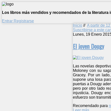
Los libros más vendidos y recomendados de la literatura in
Entrar
Registrarse
Inicio
//
A partir de 1
Suscribirse a este c
Lunes, 19 Enero 201
El joven Dougy
Las novelas deportiva
Moloney con su saga 
Gracey. Por un lado,
supone una losa para
puertas a Dougy adem
pero por otro lado re
injusticia. Dougy en
esfuerzo son transmit
Recomendado para
n
Leer más ...