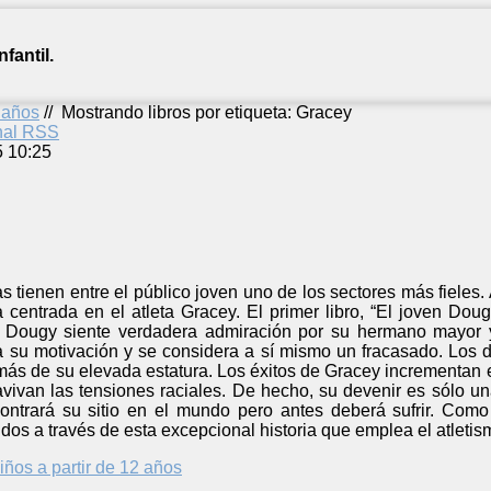
fantil.
2 años
//
Mostrando libros por etiqueta: Gracey
anal RSS
5 10:25
s tienen entre el público joven uno de los sectores más fieles.
centrada en el atleta Gracey. El primer libro, “El joven Dou
 Dougy siente verdadera admiración por su hermano mayor y 
 su motivación y se considera a sí mismo un fracasado. Los 
ás de su elevada estatura. Los éxitos de Gracey incrementan e
avivan las tensiones raciales. De hecho, su devenir es sólo u
contrará su sitio en el mundo pero antes deberá sufrir. Como
idos a través de esta excepcional historia que emplea el atlet
iños a partir de 12 años