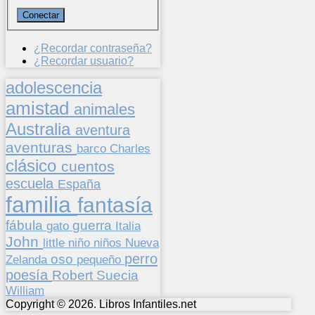
¿Recordar contraseña?
¿Recordar usuario?
adolescencia
amistad
animales
Australia
aventura
aventuras
barco
Charles
clásico
cuentos
escuela
España
familia
fantasía
fábula
guerra
gato
Italia
John
niños
little
niño
Nueva
perro
oso
pequeño
Zelanda
poesía
Suecia
Robert
William
Copyright © 2026. Libros Infantiles.net