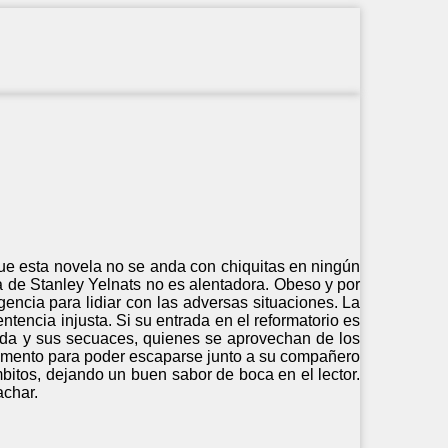
que esta novela no se anda con chiquitas en ningún
a de Stanley Yelnats no es alentadora. Obeso y por
gencia para lidiar con las adversas situaciones. La
tencia injusta. Si su entrada en el reformatorio es
ada y sus secuaces, quienes se aprovechan de los
momento para poder escaparse junto a su compañero
mbitos, dejando un buen sabor de boca en el lector.
achar.