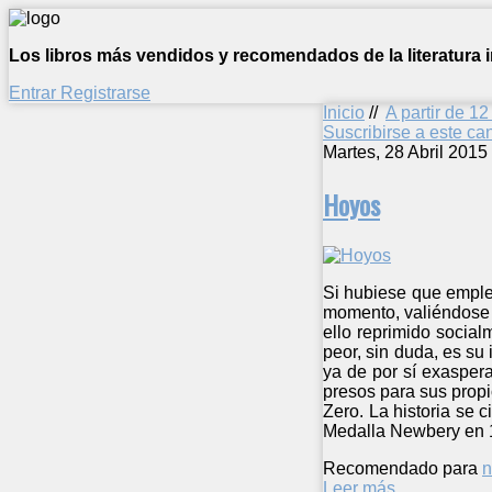
Los libros más vendidos y recomendados de la literatura in
Entrar
Registrarse
Inicio
//
A partir de 1
Suscribirse a este c
Martes, 28 Abril 2015
Hoyos
Si hubiese que emplea
momento, valiéndose d
ello reprimido social
peor, sin duda, es su
ya de por sí exasper
presos para sus prop
Zero. La historia se 
Medalla Newbery en 19
Recomendado para
n
Leer más ...