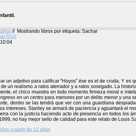
fantil.
2 años
//
Mostrando libros por etiqueta: Sachar
anal RSS
 10:04
r un adjetivo para calificar “Hoyos” ése es el de cruda. Y es 
e un realismo a ratos aterrador y a ratos sosegado. La histori
mente, el chico muestra en todo momento firmeza moral e inteli
 ingreso en un centro para menores por un delito menor y una sen
ante, dentro se las tendrá que ver con una guardiana despiad
ios intereses. Stanley se armará de paciencia y aguantará el 
cierra con la justicia haciendo acto de presencia en todos los á
99, no hay mejor sello de calidad para este relato de Louis S
iños a partir de 12 años