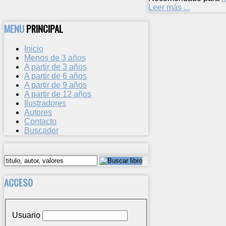
Leer más ...
MENU
PRINCIPAL
Inicio
Menos de 3 años
A partir de 3 años
A partir de 6 años
A partir de 9 años
A partir de 12 años
Ilustradores
Autores
Contacto
Buscador
ACCESO
Usuario