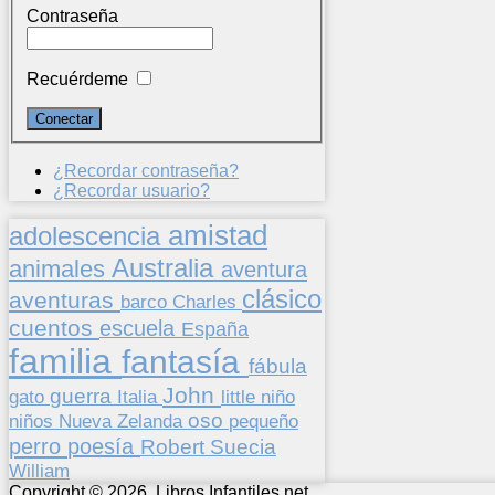
Contraseña
Recuérdeme
¿Recordar contraseña?
¿Recordar usuario?
amistad
adolescencia
Australia
animales
aventura
clásico
aventuras
barco
Charles
cuentos
escuela
España
familia
fantasía
fábula
John
guerra
gato
Italia
little
niño
oso
niños
pequeño
Nueva Zelanda
perro
poesía
Suecia
Robert
William
Copyright © 2026. Libros Infantiles.net