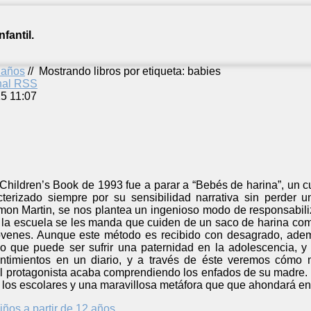
fantil.
2 años
//
Mostrando libros por etiqueta: babies
anal RSS
5 11:07
Children’s Book de 1993 fue a parar a “Bebés de harina”, un c
cterizado siempre por su sensibilidad narrativa sin perder u
mon Martin, se nos plantea un ingenioso modo de responsabiliz
n la escuela se les manda que cuiden de un saco de harina como
jóvenes. Aunque este método es recibido con desagrado, adem
o que puede ser sufrir una paternidad en la adolescencia, y
entimientos en un diario, y a través de éste veremos cómo
 protagonista acaba comprendiendo los enfados de su madre. 
a los escolares y una maravillosa metáfora que que ahondará en 
iños a partir de 12 años