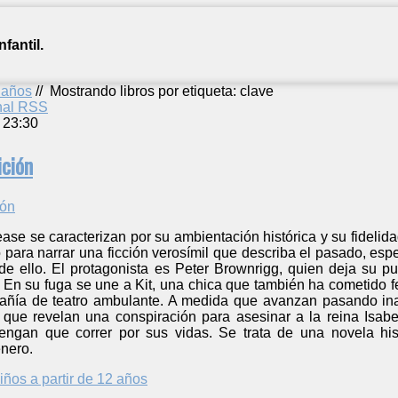
fantil.
2 años
//
Mostrando libros por etiqueta: clave
anal RSS
 23:30
ición
ase se caracterizan por su ambientación histórica y su fidelid
ara narrar una ficción verosímil que describa el pasado, especi
e ello. El protagonista es Peter Brownrigg, quien deja su pu
. En su fuga se une a Kit, una chica que también ha cometido 
ñía de teatro ambulante. A medida que avanzan pasando inad
s que revelan una conspiración para asesinar a la reina Isabe
engan que correr por sus vidas. Se trata de una novela histó
énero.
iños a partir de 12 años