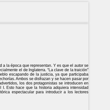
ad a la época que representan. Y es que el autor se
almente el de Inglaterra. “La clave de la traición”
eblo escapando de la justicia, ya que participaba
fechorías. Ambos se disfrazan y se hacen pasar por
vertidos, los dos protagonistas se introducen en
l I. Esto hace que la historia adquiera intensidad
rica espectacular para introducir a los lectores