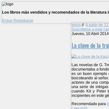
Los libros más vendidos y recomendados de la literatura in
Entrar
Registrarse
Inicio
//
A partir de 1
Suscribirse a este c
Jueves, 10 Abril 2014
La clave de la tra
Las novelas de G. Tre
documentaba a fondo p
es un buen ejemplo d
boicoteando al señor
actores de una compa
una serie de intriga
cuando Kit y Peter t
incipientes en este g
Recomendado para
n
Leer más ...