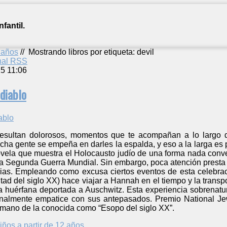
fantil.
2 años
//
Mostrando libros por etiqueta: devil
anal RSS
5 11:06
 diablo
esultan dolorosos, momentos que te acompañan a lo largo d
cha gente se empeña en darles la espalda, y eso a la larga es pe
novela que muestra el Holocausto judío de una forma nada conv
 la Segunda Guerra Mundial. Sin embargo, poca atención presta
orias. Empleando como excusa ciertos eventos de esta celebrac
ad del siglo XX) hace viajar a Hannah en el tiempo y la transp
huérfana deportada a Auschwitz. Esta experiencia sobrenatura
inalmente empatice con sus antepasados. Premio National Jew
la mano de la conocida como “Esopo del siglo XX”.
iños a partir de 12 años