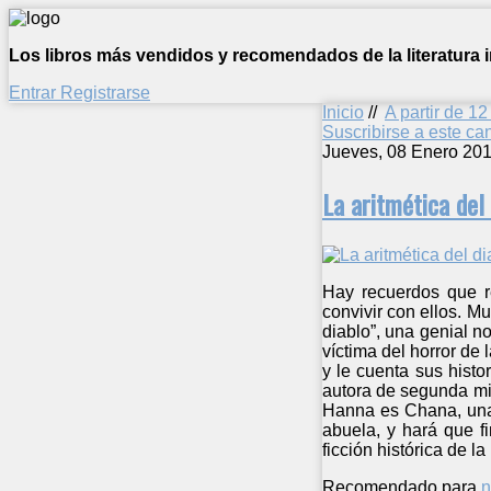
Los libros más vendidos y recomendados de la literatura in
Entrar
Registrarse
Inicio
//
A partir de 1
Suscribirse a este c
Jueves, 08 Enero 201
La aritmética del
Hay recuerdos que r
convivir con ellos. Mu
diablo”, una genial 
víctima del horror de
y le cuenta sus hist
autora de segunda mit
Hanna es Chana, una 
abuela, y hará que f
ficción histórica de 
Recomendado para
n