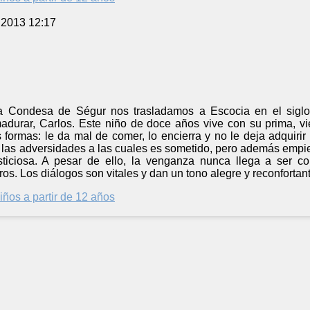
 2013 12:17
a Condesa de Ségur nos trasladamos a Escocia en el siglo
madurar, Carlos. Este niño de doce años vive con su prima, vi
s formas: le da mal de comer, lo encierra y no le deja adquiri
s las adversidades a las cuales es sometido, pero además empie
ticiosa. A pesar de ello, la venganza nunca llega a ser c
os. Los diálogos son vitales y dan un tono alegre y reconfortant
iños a partir de 12 años