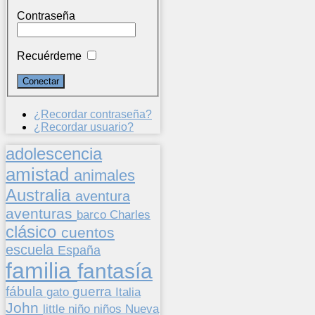
Contraseña
Recuérdeme
¿Recordar contraseña?
¿Recordar usuario?
adolescencia
amistad
animales
Australia
aventura
aventuras
barco
Charles
clásico
cuentos
escuela
España
familia
fantasía
fábula
guerra
gato
Italia
John
niños
little
niño
Nueva