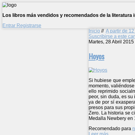
Los libros más vendidos y recomendados de la literatura in
Entrar
Registrarse
Inicio
//
A partir de 1
Suscribirse a este c
Martes, 28 Abril 2015
Hoyos
Si hubiese que emplea
momento, valiéndose d
ello reprimido social
peor, sin duda, es su
ya de por sí exasper
presos para sus prop
Zero. La historia se 
Medalla Newbery en 19
Recomendado para
n
Leer más ...