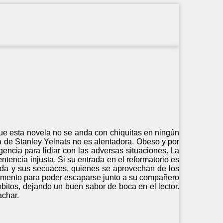
que esta novela no se anda con chiquitas en ningún
a de Stanley Yelnats no es alentadora. Obeso y por
gencia para lidiar con las adversas situaciones. La
tencia injusta. Si su entrada en el reformatorio es
ada y sus secuaces, quienes se aprovechan de los
momento para poder escaparse junto a su compañero
mbitos, dejando un buen sabor de boca en el lector.
achar.