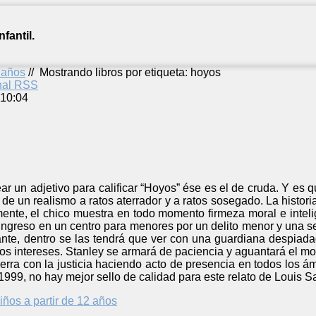
fantil.
2 años
//
Mostrando libros por etiqueta: hoyos
anal RSS
 10:04
r un adjetivo para calificar “Hoyos” ése es el de cruda. Y es 
e un realismo a ratos aterrador y a ratos sosegado. La histori
mente, el chico muestra en todo momento firmeza moral e inteli
 ingreso en un centro para menores por un delito menor y una sen
ante, dentro se las tendrá que ver con una guardiana despiad
ios intereses. Stanley se armará de paciencia y aguantará el 
cierra con la justicia haciendo acto de presencia en todos los á
99, no hay mejor sello de calidad para este relato de Louis S
iños a partir de 12 años