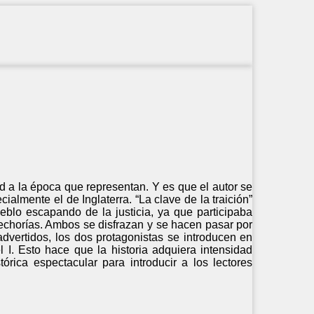
ad a la época que representan. Y es que el autor se
almente el de Inglaterra. “La clave de la traición”
eblo escapando de la justicia, ya que participaba
fechorías. Ambos se disfrazan y se hacen pasar por
vertidos, los dos protagonistas se introducen en
l I. Esto hace que la historia adquiera intensidad
rica espectacular para introducir a los lectores