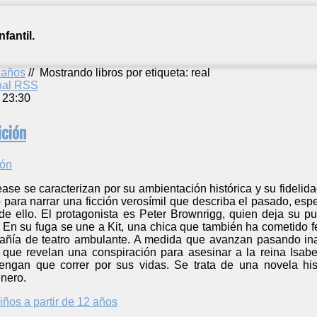
fantil.
2 años
//
Mostrando libros por etiqueta: real
anal RSS
 23:30
ición
ase se caracterizan por su ambientación histórica y su fidelid
ara narrar una ficción verosímil que describa el pasado, especi
e ello. El protagonista es Peter Brownrigg, quien deja su pu
. En su fuga se une a Kit, una chica que también ha cometido 
ñía de teatro ambulante. A medida que avanzan pasando inad
s que revelan una conspiración para asesinar a la reina Isabe
engan que correr por sus vidas. Se trata de una novela histó
énero.
iños a partir de 12 años