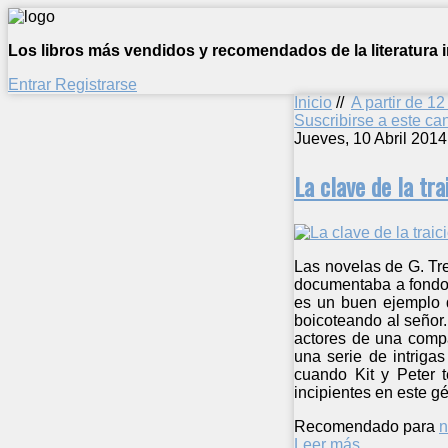
Los libros más vendidos y recomendados de la literatura in
Entrar
Registrarse
Inicio
//
A partir de 1
Suscribirse a este c
Jueves, 10 Abril 2014
La clave de la tra
Las novelas de G. Tre
documentaba a fondo p
es un buen ejemplo d
boicoteando al señor
actores de una compa
una serie de intriga
cuando Kit y Peter t
incipientes en este g
Recomendado para
n
Leer más ...