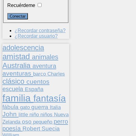
Recuérdeme
¿Recordar contraseña?
¿Recordar usuario?
adolescencia
amistad
animales
Australia
aventura
aventuras
barco
Charles
clásico
cuentos
escuela
España
familia
fantasía
fábula
guerra
gato
Italia
John
niños
little
niño
Nueva
perro
oso
pequeño
Zelanda
poesía
Suecia
Robert
William