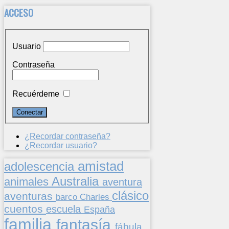
ACCESO
Usuario
Contraseña
Recuérdeme
¿Recordar contraseña?
¿Recordar usuario?
amistad
adolescencia
Australia
animales
aventura
clásico
aventuras
barco
Charles
cuentos
escuela
España
familia
fantasía
fábula