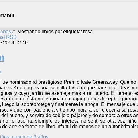
fantil.
2 años
//
Mostrando libros por etiqueta: rosa
anal RSS
e 2014 12:40
ph
” fue nominado al prestigioso Premio Kate Greenaway. Que no l
arles Keeping es una sencilla historia que transmite ideas y
nglesa y cuyo jardín se asemeja más a un huerto. El terreno e
desarrollo de ésta no termina de cuajar porque Joseph, ignoran
a, luego la sobreprotege y finalmente la ahoga. El mensaje que
rso, y que con paciencia y tiempo logrará ver crecer a su rosa
el huerto, y servirá de cobijo a pájaros y de sombra a otros a
ta no le fascina, siempre es interesante sentirse otra vez ni
 de arte en forma de libro infantil de manos de un autor británi
iños a partir de 6 años