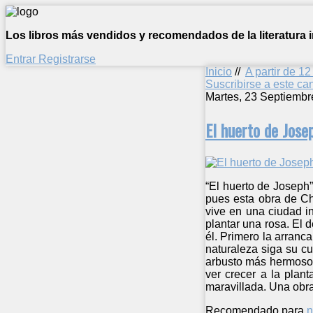
Los libros más vendidos y recomendados de la literatura in
Entrar
Registrarse
Inicio
//
A partir de 1
Suscribirse a este c
Martes, 23 Septiembr
El huerto de Jose
“El huerto de Joseph
pues esta obra de Ch
vive en una ciudad i
plantar una rosa. El 
él. Primero la arranc
naturaleza siga su cu
arbusto más hermoso d
ver crecer a la plan
maravillada. Una obra
Recomendado para
n