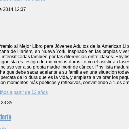
e 2014 12:37
emio al Mejor Libro para Jóvenes Adultos de la American Libra
ana de Harlem, en Nueva York. Inspirado en las propias vivenc
s intensificadas también por las diferencias entre clases. Phyll
otagonista es testigo de momentos duros como el asistir a cla
 incluso ver a su propia madre morir de cáncer. Phyllisia madu
a que debe sacar adelante a su familia en una situación todav
 percata de lo dura que es la vida, y empieza a valorar los peq
n momentos más poéticos y reflexivos, convirtiendo a “Los ami
iños a partir de 12 años
 23:35
dería