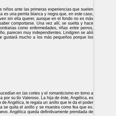
os niños ante las primeras experiencias que suelen
osa es una perrita blanca y negra que, en este caso,
ven sin ella querer, aunque en el fondo no es más
saber comportarse. Una vez allí, se suelta y hace
ontrarias como enfermedades, riñas entre perros,
eño, parecen muy independientes. Lindgren se alió
o que gustará mucho a los más pequeños porque los
sucedían en las cortes y el romanticismo en torno a
 por su tío Valeroso. La hija de éste, Angélica, es
de Angélica, le regala un anillo que le da el poder
ca se quita el anillo y se muestra como fea que es.
uevo. Angélica queda definitivamente prendada de