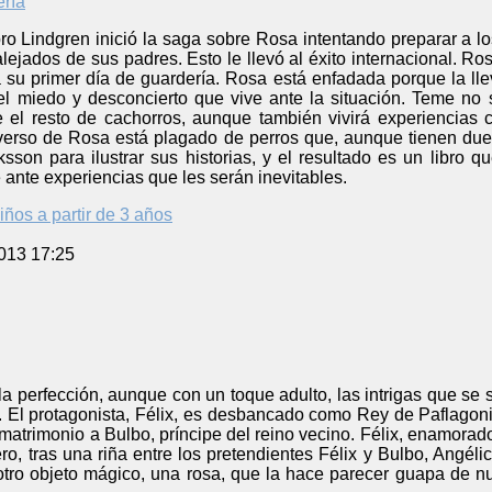
ro Lindgren inició la saga sobre Rosa intentando preparar a l
 alejados de sus padres. Esto le llevó al éxito internacional. R
 su primer día de guardería. Rosa está enfadada porque la lle
el miedo y desconcierto que vive ante la situación. Teme no 
el resto de cachorros, aunque también vivirá experiencias c
universo de Rosa está plagado de perros que, aunque tienen du
ksson para ilustrar sus historias, y el resultado es un libr
 ante experiencias que les serán inevitables.
iños a partir de 3 años
013 17:25
la perfección, aunque con un toque adulto, las intrigas que se 
s. El protagonista, Félix, es desbancado como Rey de Paflagonia
matrimonio a Bulbo, príncipe del reino vecino. Félix, enamorado 
o, tras una riña entre los pretendientes Félix y Bulbo, Angéli
tro objeto mágico, una rosa, que la hace parecer guapa de n