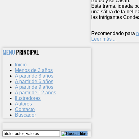
Bulbo y se casan.
Esta trama, ideada po
una sátira de la bell
las intrigantes Conde
Recomendado para
n
Leer más ...
MENU
PRINCIPAL
Inicio
Menos de 3 años
A partir de 3 años
A partir de 6 años
A partir de 9 años
A partir de 12 años
Ilustradores
Autores
Contacto
Buscador