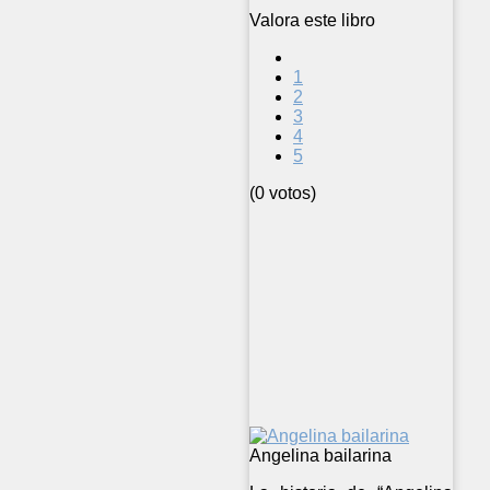
Valora este libro
1
2
3
4
5
(0 votos)
Angelina bailarina