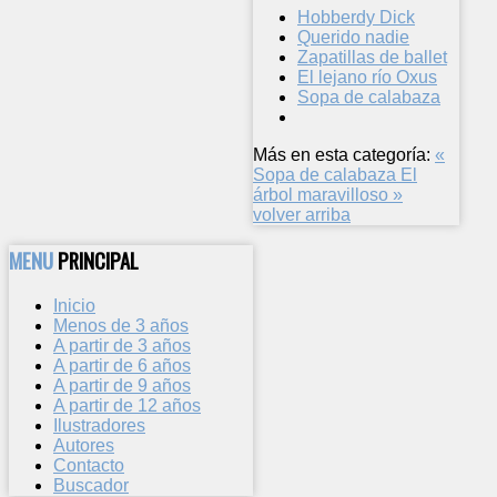
Hobberdy Dick
Querido nadie
Zapatillas de ballet
El lejano río Oxus
Sopa de calabaza
Más en esta categoría:
«
Sopa de calabaza
El
árbol maravilloso »
volver arriba
MENU
PRINCIPAL
Inicio
Menos de 3 años
A partir de 3 años
A partir de 6 años
A partir de 9 años
A partir de 12 años
Ilustradores
Autores
Contacto
Buscador