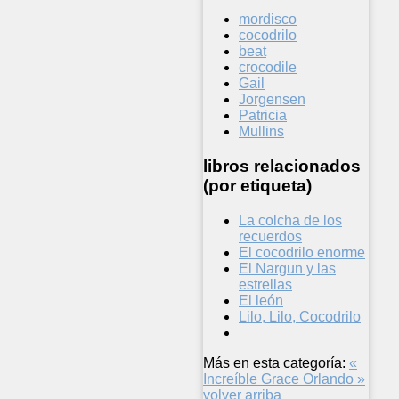
mordisco
cocodrilo
beat
crocodile
Gail
Jorgensen
Patricia
Mullins
libros relacionados
(por etiqueta)
La colcha de los
recuerdos
El cocodrilo enorme
El Nargun y las
estrellas
El león
Lilo, Lilo, Cocodrilo
Más en esta categoría:
«
Increíble Grace
Orlando »
volver arriba