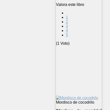
Valora este libro
1
2
3
4
5
(1 Voto)
Mordisco de cocodrilo