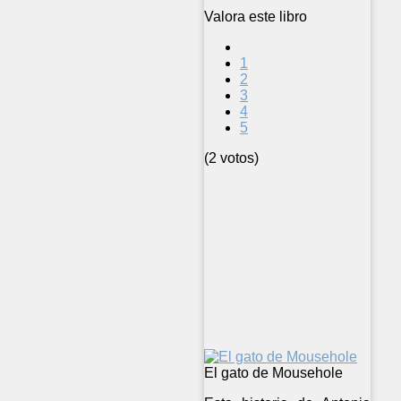
Valora este libro
1
2
3
4
5
(2 votos)
El gato de Mousehole