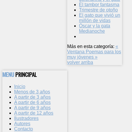
El tambor fantasma
Trimestre de otoño
El gato que vivió un
millón de vidas
Óscar y la gata
Medianoche
Más en esta categoría:
«
Ventana
Poemas para los
muy jóvenes »
volver arriba
MENU
PRINCIPAL
Inicio
Menos de 3 años
A partir de 3 años
A partir de 6 años
A partir de 9 años
A partir de 12 años
Ilustradores
Autores
Contacto