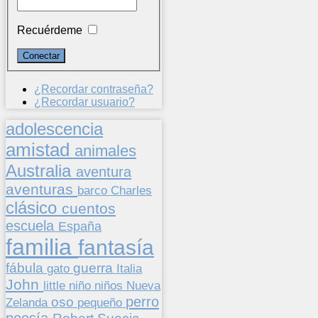
Recuérdeme
¿Recordar contraseña?
¿Recordar usuario?
adolescencia
amistad
animales
Australia
aventura
aventuras
barco
Charles
clásico
cuentos
escuela
España
familia
fantasía
fábula
guerra
gato
Italia
John
niños
little
niño
Nueva
perro
oso
pequeño
Zelanda