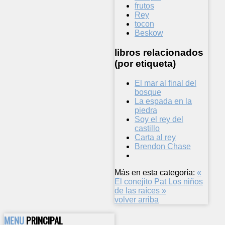
frutos
Rey
tocon
Beskow
libros relacionados
(por etiqueta)
El mar al final del
bosque
La espada en la
piedra
Soy el rey del
castillo
Carta al rey
Brendon Chase
Más en esta categoría:
«
El conejito Pat
Los niños
de las raíces »
volver arriba
MENU
PRINCIPAL