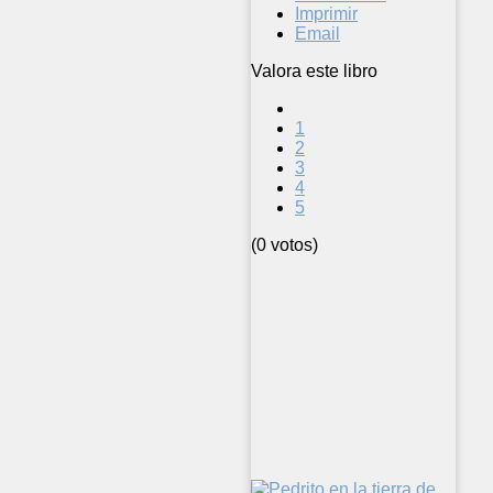
Imprimir
Email
Valora este libro
1
2
3
4
5
(0 votos)