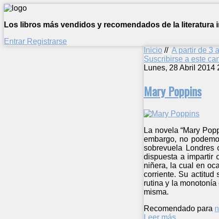
Los libros más vendidos y recomendados de la literatura in
Entrar
Registrarse
Inicio
//
A partir de 3 
Suscribirse a este c
Lunes, 28 Abril 2014 
Mary Poppins
La novela “Mary Popp
embargo, no podemos 
sobrevuela Londres c
dispuesta a impartir 
niñera, la cual en o
corriente. Su actitu
rutina y la monotonía 
misma.
Recomendado para
n
Leer más ...