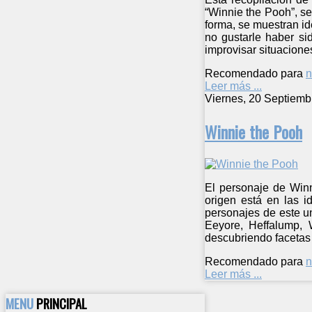
“Winnie the Pooh”, se
forma, se muestran id
no gustarle haber si
improvisar situacion
Recomendado para
n
Leer más ...
Viernes, 20 Septiemb
Winnie the Pooh
El personaje de Winn
origen está en las i
personajes de este un
Eeyore, Heffalump, 
descubriendo facetas
Recomendado para
n
Leer más ...
MENU
PRINCIPAL