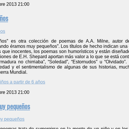
bre 2013 21:00
años
ños” es otra colección de poemas de A.A. Milne, autor d
ndo éramos muy pequeños”. Los títulos de hecho indican una c
s que inocentes, los poemas son humorísticos y están diseñad
raciones de E.H. Shepard aportan más valor a lo que se está c
rmadura no chirriaba”, “Soledad”, “Estornudos” u “Olvidado”
edad y el sentimentalismo de algunas de sus historias, mucha
erra Mundial.
iños a partir de 6 años
bre 2013 21:00
uy pequeños
 poemas trata de sumergirse en la mente de un niño y en los 