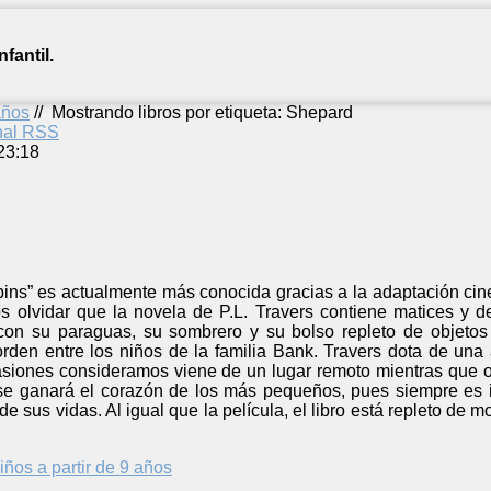
fantil.
años
//
Mostrando libros por etiqueta: Shepard
anal RSS
23:18
ins” es actualmente más conocida gracias a la adaptación cin
olvidar que la novela de P.L. Travers contiene matices y det
on su paraguas, su sombrero y su bolso repleto de objetos e
orden entre los niños de la familia Bank. Travers dota de una a
casiones consideramos viene de un lugar remoto mientras que
d se ganará el corazón de los más pequeños, pues siempre es 
de sus vidas. Al igual que la película, el libro está repleto de
iños a partir de 9 años