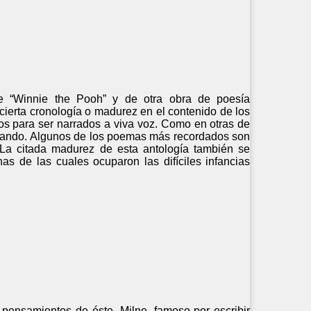
e “Winnie the Pooh” y de otra obra de poesía
ierta cronología o madurez en el contenido de los
os para ser narrados a viva voz. Como en otras de
ontando. Algunos de los poemas más recordados son
. La citada madurez de esta antología también se
s de las cuales ocuparon las difíciles infancias
pensamientos de éste. Milne, famoso por escribir