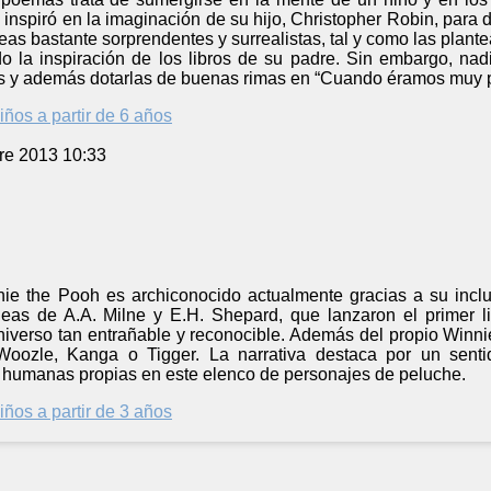
 inspiró en la imaginación de su hijo, Christopher Robin, para 
eas bastante sorprendentes y surrealistas, tal y como las plante
do la inspiración de los libros de su padre. Sin embargo, nad
es y además dotarlas de buenas rimas en “Cuando éramos muy 
iños a partir de 6 años
re 2013 10:33
ie the Pooh es archiconocido actualmente gracias a su inclu
deas de A.A. Milne y E.H. Shepard, que lanzaron el primer l
iverso tan entrañable y reconocible. Además del propio Winnieh
Woozle, Kanga o Tigger. La narrativa destaca por un senti
 humanas propias en este elenco de personajes de peluche.
iños a partir de 3 años