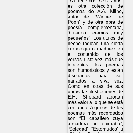
“Ya tenemos seis años”
es otra colección de
poemas de A.A. Milne,
autor de “Winnie the
Pooh” y de otra obra de
poesía complementaria,
“Cuando éramos muy
pequeños”. Los títulos de
hecho indican una cierta
cronología o madurez en
el contenido de los
versos. Esta vez, más que
inocentes, los poemas
son humorísticos y están
diseñados para ser
narrados a viva voz.
Como en otras de sus
obras, las ilustraciones de
E.H. Shepard aportan
más valor a lo que se está
contando. Algunos de los
poemas más recordados
son “El caballero cuya
armadura no chirriaba”,
“Soledad”, “Estornudos” u