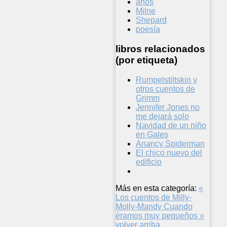
años
Milne
Shepard
poesía
libros relacionados
(por etiqueta)
Rumpelstiltskin y
otros cuentos de
Grimm
Jennifer Jones no
me dejará solo
Navidad de un niño
en Gales
Anancy Spiderman
El chico nuevo del
edificio
Más en esta categoría:
«
Los cuentos de Milly-
Molly-Mandy
Cuando
éramos muy pequeños »
volver arriba