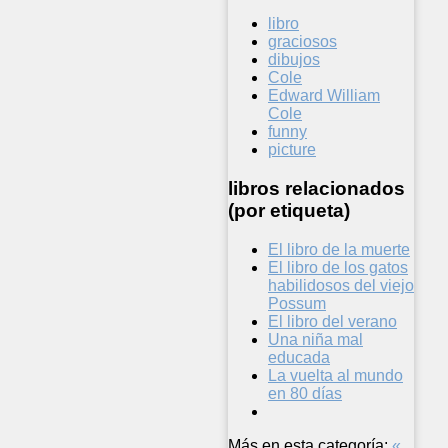
libro
graciosos
dibujos
Cole
Edward William
Cole
funny
picture
libros relacionados
(por etiqueta)
El libro de la muerte
El libro de los gatos
habilidosos del viejo
Possum
El libro del verano
Una niña mal
educada
La vuelta al mundo
en 80 días
Más en esta categoría:
«