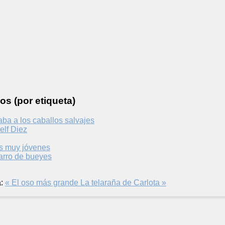
os (por etiqueta)
ba a los caballos salvajes
elf Diez
s muy jóvenes
arro de bueyes
:
« El oso más grande
La telaraña de Carlota »