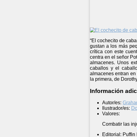
“El cochecito de cab
gustan a los más peq
crítica con este cue
centra en el señor Po
almacenes. Unos extr
caballos y el caball
almacenes entran en q
la primera, de Doroth
Información adic
Autor/es:
Graha
Ilustrador/es:
Do
Valores:
Combatir las inj
Editorial:
Puffin