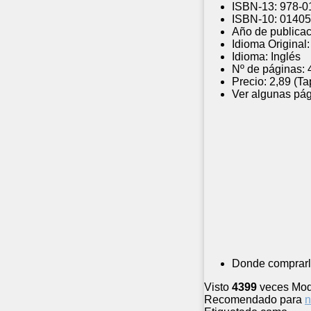
ISBN-13:
978-0
ISBN-10:
01405
Año de publicac
Idioma Original:
Idioma:
Inglés
Nº de páginas:
Precio:
2,89 (Ta
Ver algunas pág
Donde comprarl
Visto
4399
veces
Mod
Recomendado para
n