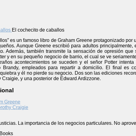
El cochecito de caballos
allos” es un famoso libro de Graham Greene protagonizado por 
ueños. Aunque Greene escribió para adultos principalmente, e
nto. Además, también transmite la sensación de opresión que s
tter y en su pequeño negocio de barrio, el cual se ve seriame
años acontecimientos se suceden y el señor Potter intenta 
o Brandy, empleados para repartir a domicilio. El final es c
uiebra y él no pierde su negocio. Dos son las ediciones recorda
y Craigie, y una posterior de Edward Ardizzone.
ional
m Greene
rothy Craigie
usticias. La importancia de los negocios particulares. No aprove
 Books