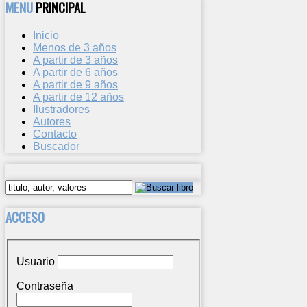
MENU
PRINCIPAL
Inicio
Menos de 3 años
A partir de 3 años
A partir de 6 años
A partir de 9 años
A partir de 12 años
Ilustradores
Autores
Contacto
Buscador
ACCESO
Usuario
Contraseña