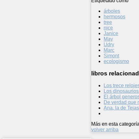
Etiquetado como
árboles
hermosos
tree
nice
Janice
May
Udry
Marc
Simont
ecologismo
libros relacionad
Los trece reloje
Los dinosaurios
El árbol genero
De verdad que 
Ana, la de Teja
Más en esta categoría
volver arriba