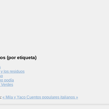
os (por etiqueta)
s
 y los residuos
so
no podía
s Verdes
:
« Mila y Yaco
Cuentos populares italianos »