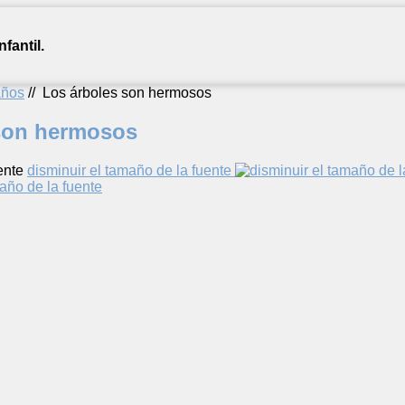
fantil.
años
//
Los árboles son hermosos
son hermosos
ente
disminuir el tamaño de la fuente