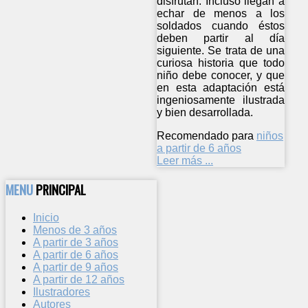
disfrutan. Incluso llegan a
echar de menos a los
soldados cuando éstos
deben partir al día
siguiente. Se trata de una
curiosa historia que todo
niño debe conocer, y que
en esta adaptación está
ingeniosamente ilustrada
y bien desarrollada.
Recomendado para
niños
a partir de 6 años
Leer más ...
MENU
PRINCIPAL
Inicio
Menos de 3 años
A partir de 3 años
A partir de 6 años
A partir de 9 años
A partir de 12 años
Ilustradores
Autores