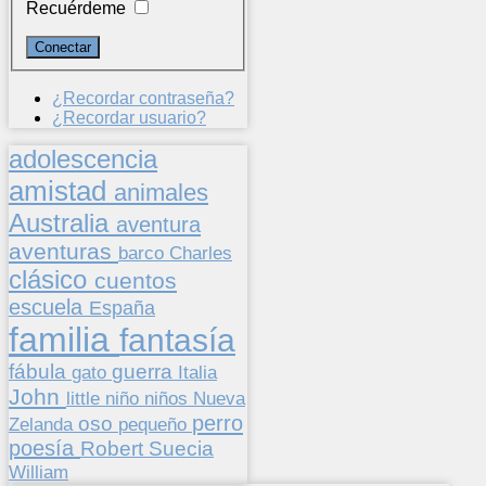
Recuérdeme
¿Recordar contraseña?
¿Recordar usuario?
adolescencia
amistad
animales
Australia
aventura
aventuras
barco
Charles
clásico
cuentos
escuela
España
familia
fantasía
fábula
guerra
gato
Italia
John
niños
little
niño
Nueva
perro
oso
pequeño
Zelanda
poesía
Suecia
Robert
William