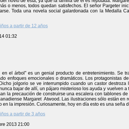
del novio de ésta, ya que la familia de él es reputada. Marga
, más o menos, todos quedan satisfechos. El señor Pargeter inici
arse. Toda una novela social galardonada con la Medalla Carn
iños a partir de 12 años
14 01:32
ba en el árbol” es un genial producto de entretenimiento. Se 
 lado enfoques emocionales o dramáticos. Los protagonistas de
. Dicho jolgorio se ve interrumpido cuando un castor destroza
unca bajar de allí, un pájaro misterioso los ayuda y vuelven a 
oman la precaución de construirse una escalera con tablones de
canadiense Margaret Atwood. Las ilustraciones sólo están en ro
o en la impresión. Curiosamente, hoy en día esto es una seña de
iños a partir de 3 años
bre 2013 21:00