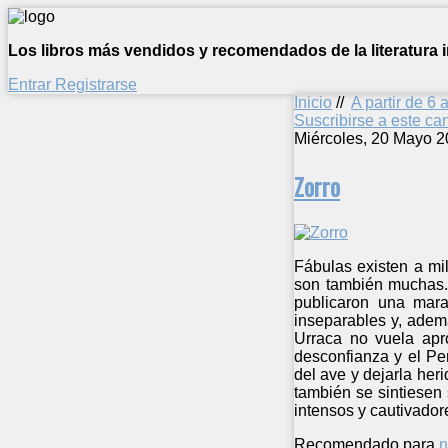
Los libros más vendidos y recomendados de la literatura in
Entrar
Registrarse
Inicio
//
A partir de 6 
Suscribirse a este c
Miércoles, 20 Mayo 2
Zorro
Fábulas existen a mi
son también muchas. 
publicaron una mara
inseparables y, adem
Urraca no vuela apr
desconfianza y el Pe
del ave y dejarla her
también se sintiesen 
intensos y cautivadore
Recomendado para
n