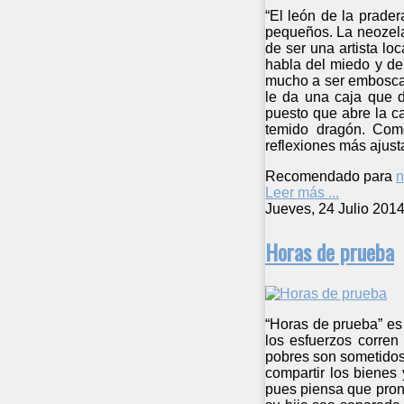
“El león de la prade
pequeños. La neozela
de ser una artista lo
habla del miedo y de 
mucho a ser emboscad
le da una caja que d
puesto que abre la ca
temido dragón. Como
reflexiones más ajust
Recomendado para
n
Leer más ...
Jueves, 24 Julio 201
Horas de prueba
“Horas de prueba” es 
los esfuerzos corren
pobres son sometidos.
compartir los bienes
pues piensa que pront