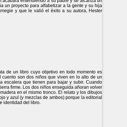
ret acabará entendiendo a su padre y se alcanza un
a un proyecto para alfabetizar a la gente y su hija
egie y que le valió el éxito a su autora, Hester
trata de un libro cuyo objetivo en todo momento es
l cuento son dos niños que viven en lo alto de un
 la escalera que tienen para bajar y subir. Cuando
tierra firme. Los dos niños enseguida añoran volver
 madera en el mismo tronco. El relato y los dibujos
jo y azul (y mezclas de ambos) porque la editorial
 identidad del libro.