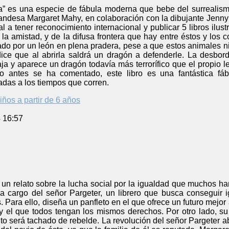
ra” es una especie de fábula moderna que bebe del surrealism
ndesa Margaret Mahy, en colaboración con la dibujante Jenny 
cal a tener reconocimiento internacional y publicar 5 libros ilu
la amistad, y de la difusa frontera que hay entre éstos y los
o por un león en plena pradera, pese a que estos animales ni 
ice que al abrirla saldrá un dragón a defenderle. La desbord
ja y aparece un dragón todavía más terrorífico que el propio 
 antes se ha comentado, este libro es una fantástica fáb
adas a los tiempos que corren.
iños a partir de 6 años
4 16:57
un relato sobre la lucha social por la igualdad que muchos han
 a cargo del señor Pargeter, un librero que busca conseguir i
 Para ello, diseña un panfleto en el que ofrece un futuro mejo
 y el que todos tengan los mismos derechos. Por otro lado, su
o será tachado de rebelde. La revolución del señor Pargeter a