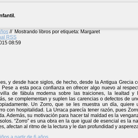
fantil.
años
//
Mostrando libros por etiqueta: Margaret
anal RSS
015 08:59
les, y desde hace siglos, de hecho, desde la Antigua Grecia c
Pese a esta poca confianza en ofrecer algo nuevo al respec
villa de fábula moderna sobre las traiciones, la lealtad 
ás, se complementan y suplen las carencias o defectos de uno
opiadamente. Un Zorro, que se les muestra un día, quiere u
rro con hospitalidad. La Urraca parecía tener razón, pues Zo
ida. Además, su motivación para hacer tal maldad es la venganz
solos. “Zorro” es una obra en la que igual de esencial es la n
s, afectan al ritmo de la lectura y le dan profundidad y asperez
iños a partir de 6 años