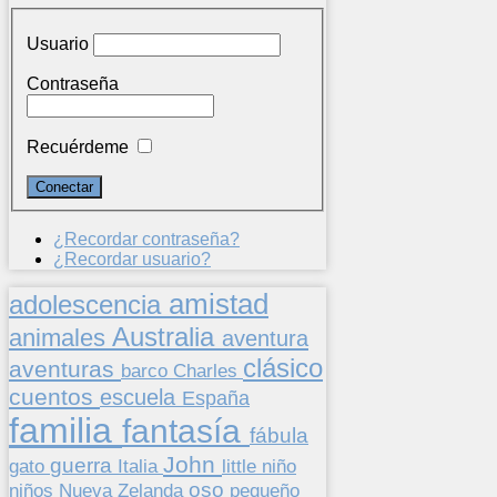
Usuario
Contraseña
Recuérdeme
¿Recordar contraseña?
¿Recordar usuario?
amistad
adolescencia
Australia
animales
aventura
clásico
aventuras
barco
Charles
cuentos
escuela
España
familia
fantasía
fábula
John
guerra
gato
Italia
little
niño
oso
niños
pequeño
Nueva Zelanda