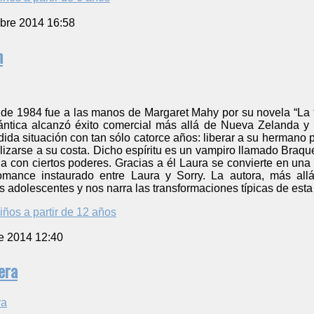
bre 2014 16:58
n
de 1984 fue a las manos de Margaret Mahy por su novela “La tr
ántica alcanzó éxito comercial más allá de Nueva Zelanda y
dida situación con tan sólo catorce años: liberar a su hermano
alizarse a su costa. Dicho espíritu es un vampiro llamado Braqu
con ciertos poderes. Gracias a él Laura se convierte en una b
romance instaurado entre Laura y Sorry. La autora, más all
 adolescentes y nos narra las transformaciones típicas de est
iños a partir de 12 años
e 2014 12:40
era