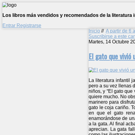
Los libros más vendidos y recomendados de la literatura in
Entrar
Registrarse
Inicio
//
A partir de 6 
Suscribirse a este c
Martes, 14 Octubre 2
El gato que vivió 
La literatura infanti
pero a su vez llenas 
niños, y “El gato que 
quiere mucho. No obs
marinero para disfru
gato le coja cariño. 
en que el gato rena
enamorándose de una 
a la gata. Al final ac
aprecian. La gata fa
como las ilustracione