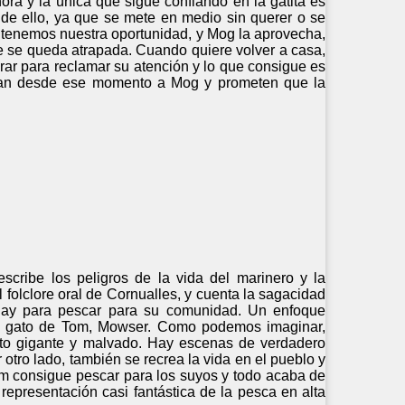
ra y la única que sigue confiando en la gatita es
 de ello, ya que se mete en medio sin querer o se
s tenemos nuestra oportunidad, y Mog la aprovecha,
se se queda atrapada. Cuando quiere volver a casa,
ar para reclamar su atención y lo que consigue es
oran desde ese momento a Mog y prometen que la
escribe los peligros de la vida del marinero y la
 folclore oral de Cornualles, y cuenta la sagacidad
hay para pescar para su comunidad. Un enfoque
e el gato de Tom, Mowser. Como podemos imaginar,
gato gigante y malvado. Hay escenas de verdadero
otro lado, también se recrea la vida en el pueblo y
Tom consigue pescar para los suyos y todo acaba de
 representación casi fantástica de la pesca en alta