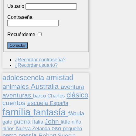
Usuario
Contraseña
Recuérdeme
¿Recordar contraseña?
¿Recordar usuario?
amistad
adolescencia
Australia
animales
aventura
clásico
aventuras
barco
Charles
cuentos
escuela
España
familia
fantasía
fábula
John
guerra
gato
Italia
little
niño
oso
niños
pequeño
Nueva Zelanda
perro
poesía
Suecia
Robert