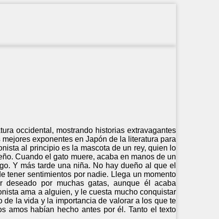
atura occidental, mostrando historias extravagantes
s mejores exponentes en Japón de la literatura para
onista al principio es la mascota de un rey, quien lo
dueño. Cuando el gato muere, acaba en manos de un
ago. Y más tarde una niña. No hay dueño al que el
 de tener sentimientos por nadie. Llega un momento
ser deseado por muchas gatas, aunque él acaba
nista ama a alguien, y le cuesta mucho conquistar
o de la vida y la importancia de valorar a los que te
os amos habían hecho antes por él. Tanto el texto