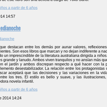
iños a partir de 6 años
014 14:57
Medianoche
s que destacan entre los demás por aunar valores, reflexione
lientes. Son esos libros que marcan y no dejan indiferente a nad
do un imprescindible de la literatura australiana dirigida a niñ
es grande y lanudo. Ambos viven tranquilos y no ansían más que
n el jardín y ambos discrepan respecto a qué hacer con la 
emento desestabilizador. La relación entre los protagonistas c
car aceptará que las decisiones y las variaciones en la vi
entre los tres. El estilo es bello y suave, y las ilustracion
ora novela infantil.
iños a partir de 6 años
e 2014 14:24