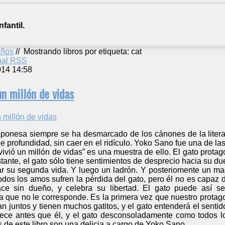
fantil.
años
//
Mostrando libros por etiqueta: cat
anal RSS
014 14:58
un millón de vidas
l japonesa siempre se ha desmarcado de los cánones de la liter
de profundidad, sin caer en el ridículo. Yoko Sano fue una de la
vivió un millón de vidas” es una muestra de ello. El gato protag
tante, el gato sólo tiene sentimientos de desprecio hacia su 
tar su segunda vida. Y luego un ladrón. Y posteriomente un m
Todos los amos sufren la pérdida del gato, pero él no es capaz
ce sin dueño, y celebra su libertad. El gato puede así 
que no le corresponde. Es la primera vez que nuestro protago
ban juntos y tienen muchos gatitos, y el gato entenderá el sentid
llece antes que él, y el gato desconsoladamente como todos l
s de este libro son una delicia a cargo de Yoko Sano.