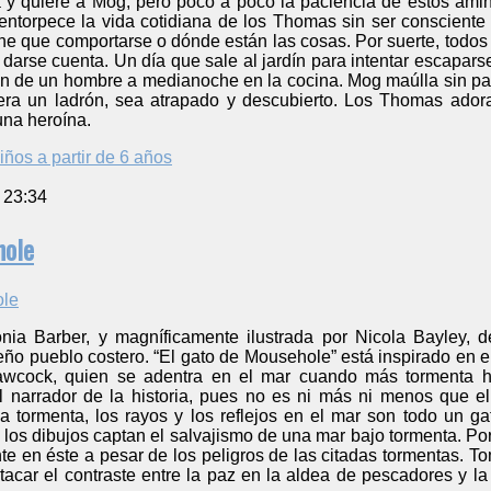
 y quiere a Mog, pero poco a poco la paciencia de éstos amino
 entorpece la vida cotidiana de los Thomas sin ser consciente
ene que comportarse o dónde están las cosas. Por suerte, todo
darse cuenta. Un día que sale al jardín para intentar escapar
ón de un hombre a medianoche en la cocina. Mog maúlla sin par
era un ladrón, sea atrapado y descubierto. Los Thomas ad
una heroína.
iños a partir de 6 años
 23:34
hole
onia Barber, y magníficamente ilustrada por Nicola Bayley, d
ño pueblo costero. “El gato de Mousehole” está inspirado en el
awcock, quien se adentra en el mar cuando más tormenta 
 el narrador de la historia, pues no es ni más ni menos qu
 tormenta, los rayos y los reflejos en el mar son todo un 
los dibujos captan el salvajismo de una mar bajo tormenta. Por 
nte en éste a pesar de los peligros de las citadas tormentas. 
tacar el contraste entre la paz en la aldea de pescadores y la