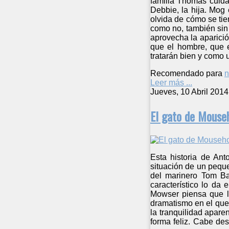
familia Thomas cuida
Debbie, la hija. Mog
olvida de cómo se ti
como no, también sin 
aprovecha la aparici
que el hombre, que 
tratarán bien y como 
Recomendado para
n
Leer más ...
Jueves, 10 Abril 2014
El gato de Mouse
Esta historia de Ant
situación de un peque
del marinero Tom B
característico lo da
Mowser piensa que la
dramatismo en el que 
la tranquilidad apare
forma feliz. Cabe des