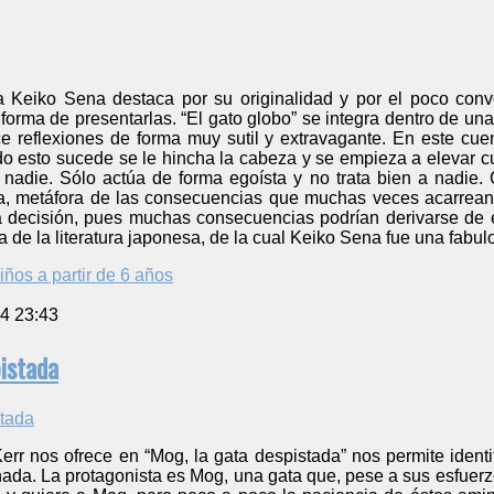
a Keiko Sena destaca por su originalidad y por el poco conv
forma de presentarlas. “El gato globo” se integra dentro de un
ce reflexiones de forma muy sutil y extravagante. En este cue
do esto sucede se le hincha la cabeza y se empieza a elevar cua
nadie. Sólo actúa de forma egoísta y no trata bien a nadie. 
a, metáfora de las consecuencias que muchas veces acarrean 
ecisión, pues muchas consecuencias podrían derivarse de el
a de la literatura japonesa, de la cual Keiko Sena fue una fabul
iños a partir de 6 años
4 23:43
istada
 Kerr nos ofrece en “Mog, la gata despistada” nos permite ide
 nada. La protagonista es Mog, una gata que, pese a sus esfue