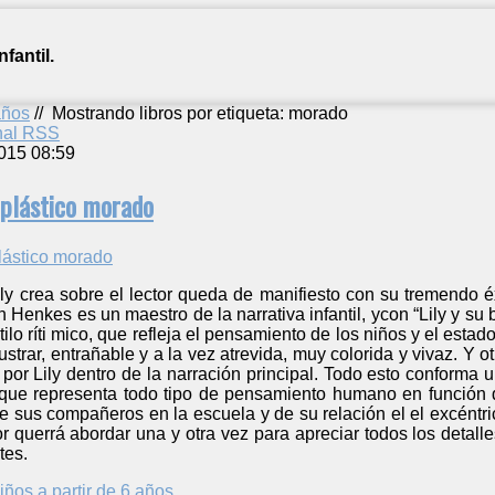
fantil.
años
//
Mostrando libros por etiqueta: morado
anal RSS
015 08:59
e plástico morado
ily crea sobre el lector queda de manifiesto con su tremendo 
 Henkes es un maestro de la narrativa infantil, ycon “Lily y su
tilo ríti mico, que refleja el pensamiento de los niños y el est
ustrar, entrañable y a la vez atrevida, muy colorida y vivaz. Y o
o por Lily dentro de la narración principal. Todo esto conforma 
a que representa todo tipo de pensamiento humano en funció
e sus compañeros en la escuela y de su relación el el excéntrico
 querrá abordar una y otra vez para apreciar todos los detalle
tes.
iños a partir de 6 años