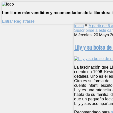
Los libros más vendidos y recomendados de la literatura in
Entrar
Registrarse
Inicio
//
A partir de 6 
Suscribirse a este c
Miércoles, 20 Mayo 2
Lily y su bolso d
La fascinación que L
cuento en 1996. Kevin
detalles. Uno es el es
Otro es su forma de il
cuento infantil escrit
Lily es una ratoncit
habla de su familia, d
que un pequeño lector
Lily y sus acompañan
Recomendado para
n