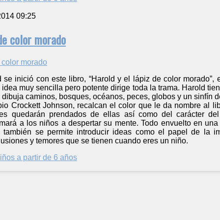
2014 09:25
 de color morado
 se inició con este libro, “Harold y el lápiz de color morado”,
a idea muy sencilla pero potente dirige toda la trama. Harold ti
e dibuja caminos, bosques, océanos, peces, globos y un sinfín 
opio Crockett Johnson, recalcan el color que le da nombre al lib
es quedarán prendados de ellas así como del carácter del
mará a los niños a despertar su mente. Todo envuelto en una 
 también se permite introducir ideas como el papel de la i
lusiones y temores que se tienen cuando eres un niño.
iños a partir de 6 años