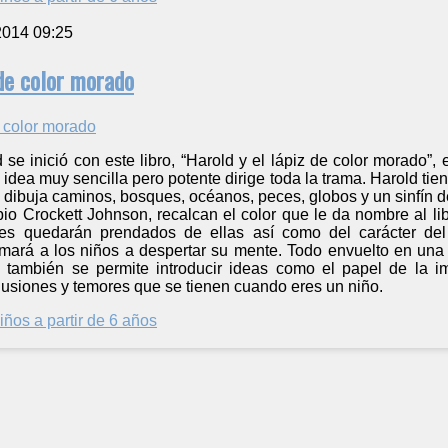
2014 09:25
 de color morado
 se inició con este libro, “Harold y el lápiz de color morado”,
a idea muy sencilla pero potente dirige toda la trama. Harold ti
e dibuja caminos, bosques, océanos, peces, globos y un sinfín 
opio Crockett Johnson, recalcan el color que le da nombre al lib
es quedarán prendados de ellas así como del carácter del
mará a los niños a despertar su mente. Todo envuelto en una 
 también se permite introducir ideas como el papel de la i
lusiones y temores que se tienen cuando eres un niño.
iños a partir de 6 años