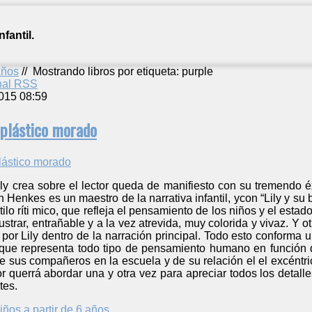
fantil.
años
//
Mostrando libros por etiqueta: purple
anal RSS
015 08:59
e plástico morado
ily crea sobre el lector queda de manifiesto con su tremendo 
 Henkes es un maestro de la narrativa infantil, ycon “Lily y su
tilo ríti mico, que refleja el pensamiento de los niños y el est
ustrar, entrañable y a la vez atrevida, muy colorida y vivaz. Y o
o por Lily dentro de la narración principal. Todo esto conforma 
a que representa todo tipo de pensamiento humano en funció
e sus compañeros en la escuela y de su relación el el excéntrico
 querrá abordar una y otra vez para apreciar todos los detalle
tes.
iños a partir de 6 años