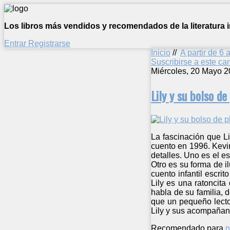
Los libros más vendidos y recomendados de la literatura in
Entrar
Registrarse
Inicio
//
A partir de 6 
Suscribirse a este c
Miércoles, 20 Mayo 2
Lily y su bolso d
La fascinación que L
cuento en 1996. Kevin
detalles. Uno es el es
Otro es su forma de il
cuento infantil escrit
Lily es una ratoncit
habla de su familia, d
que un pequeño lector
Lily y sus acompañan
Recomendado para
n