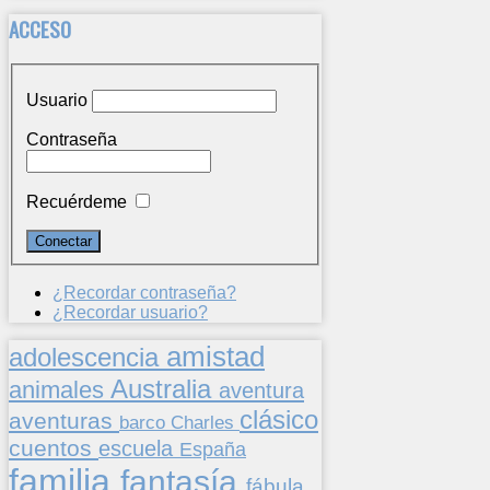
ACCESO
Usuario
Contraseña
Recuérdeme
¿Recordar contraseña?
¿Recordar usuario?
amistad
adolescencia
Australia
animales
aventura
clásico
aventuras
barco
Charles
cuentos
escuela
España
familia
fantasía
fábula