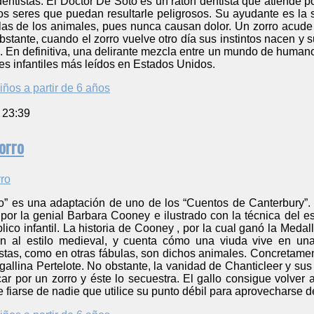
entistas. El Doctor De Soto es un ratón dentista que atiende p
os seres que puedan resultarle peligrosos. Su ayudante es la 
las de los animales, pues nunca causan dolor. Un zorro acude u
bstante, cuando el zorro vuelve otro día sus instintos nacen 
. En definitiva, una delirante mezcla entre un mundo de human
res infantiles más leídos en Estados Unidos.
iños a partir de 6 años
 23:39
orro
ro” es una adaptación de uno de los “Cuentos de Canterbury”. E
 por la genial Barbara Cooney e ilustrado con la técnica del 
ico infantil. La historia de Cooney , por la cual ganó la Medal
ón al estilo medieval, y cuenta cómo una viuda vive en una
stas, como en otras fábulas, son dichos animales. Concretamen
 gallina Pertelote. No obstante, la vanidad de Chanticleer y s
 por un zorro y éste lo secuestra. El gallo consigue volver a
fiarse de nadie que utilice su punto débil para aprovecharse de