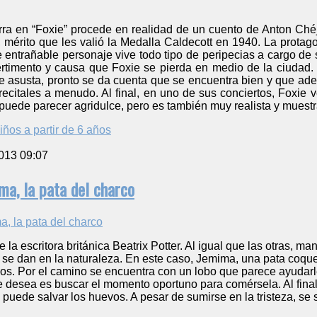
rra en “Foxie” procede en realidad de un cuento de Anton Chéjo
, mérito que les valió la Medalla Caldecott en 1940. La prota
e entrañable personaje vive todo tipo de peripecias a cargo de
rtimento y causa que Foxie se pierda en medio de la ciudad. L
e asusta, pronto se da cuenta que se encuentra bien y que ade
recitales a menudo. Al final, en uno de sus conciertos, Foxie
a puede parecer agridulce, pero es también muy realista y muest
iños a partir de 6 años
013 09:07
ma, la pata del charco
de la escritora británica Beatrix Potter. Al igual que las otras, 
 se dan en la naturaleza. En este caso, Jemima, una pata coque
s. Por el camino se encuentra con un lobo que parece ayudarle 
 desea es buscar el momento oportuno para comérsela. Al final
puede salvar los huevos. A pesar de sumirse en la tristeza, s