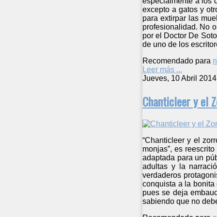
especialmente a los d
excepto a gatos y otr
para extirpar las mue
profesionalidad. No o
por el Doctor De Soto
de uno de los escrito
Recomendado para
n
Leer más ...
Jueves, 10 Abril 2014
Chanticleer y el Z
“Chanticleer y el zor
monjas”, es reescrito
adaptada para un públ
adultas y la narraci
verdaderos protagoni
conquista a la bonita
pues se deja embaucar
sabiendo que no debe 