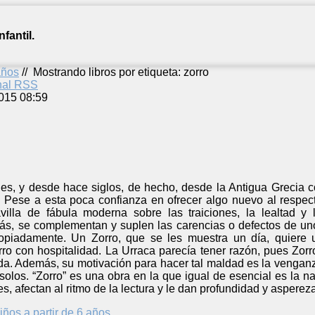
fantil.
años
//
Mostrando libros por etiqueta: zorro
anal RSS
015 08:59
les, y desde hace siglos, de hecho, desde la Antigua Grecia c
Pese a esta poca confianza en ofrecer algo nuevo al respec
villa de fábula moderna sobre las traiciones, la lealtad 
ás, se complementan y suplen las carencias o defectos de uno
opiadamente. Un Zorro, que se les muestra un día, quiere u
rro con hospitalidad. La Urraca parecía tener razón, pues Zo
ida. Además, su motivación para hacer tal maldad es la venganz
solos. “Zorro” es una obra en la que igual de esencial es la n
s, afectan al ritmo de la lectura y le dan profundidad y asperez
iños a partir de 6 años