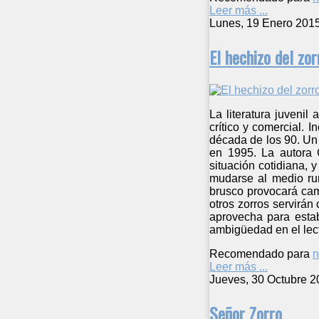
Leer más ...
Lunes, 19 Enero 201
El hechizo del zor
La literatura juvenil
crítico y comercial. I
década de los 90. Un 
en 1995. La autora G
situación cotidiana, 
mudarse al medio rur
brusco provocará cam
otros zorros servirán
aprovecha para estab
ambigüedad en el lecto
Recomendado para
n
Leer más ...
Jueves, 30 Octubre 2
Señor Zorro