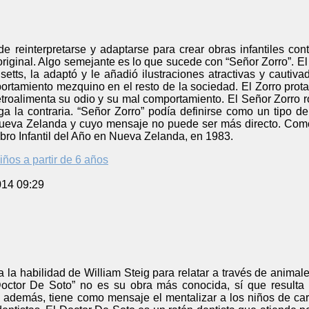
ede reinterpretarse y adaptarse para crear obras infantiles 
 original. Algo semejante es lo que sucede con “Señor Zorro”. 
etts, la adaptó y le añadió ilustraciones atractivas y cautiva
tamiento mezquino en el resto de la sociedad. El Zorro protag
etroalimenta su odio y su mal comportamiento. El Señor Zorro 
ga la contraria. “Señor Zorro” podía definirse como un tipo 
ueva Zelanda y cuyo mensaje no puede ser más directo. Como 
Libro Infantil del Año en Nueva Zelanda, en 1983.
iños a partir de 6 años
014 09:29
 la habilidad de William Steig para relatar a través de animal
ctor De Soto” no es su obra más conocida, sí que resulta 
Y además, tiene como mensaje el mentalizar a los niños de cara