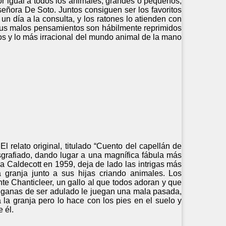
or igual a todos los animales, grandes o pequeños,
señora De Soto. Juntos consiguen ser los favoritos
n día a la consulta, y los ratones lo atienden con
y sus malos pensamientos son hábilmente reprimidos
os y lo más irracional del mundo animal de la mano
l relato original, titulado “Cuento del capellán de
esgrafiado, dando lugar a una magnífica fábula más
la Caldecott en 1959, deja de lado las intrigas más
 granja junto a sus hijas criando animales. Los
te Chanticleer, un gallo al que todos adoran y que
us ganas de ser adulado le juegan una mala pasada,
 la granja pero lo hace con los pies en el suelo y
 él.