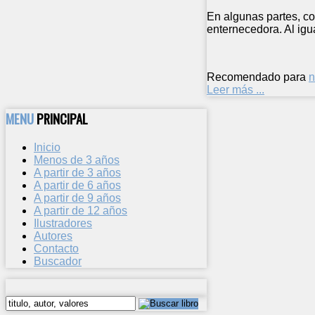
En algunas partes, co
enternecedora. Al igu
Recomendado para
n
Leer más ...
MENU
PRINCIPAL
Inicio
Menos de 3 años
A partir de 3 años
A partir de 6 años
A partir de 9 años
A partir de 12 años
Ilustradores
Autores
Contacto
Buscador