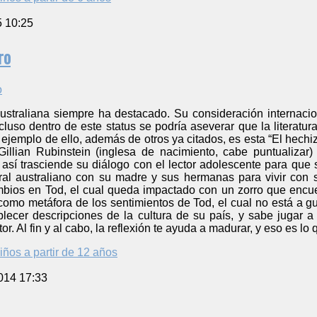
5 10:25
ro
 australiana siempre ha destacado. Su consideración internacio
ncluso dentro de este status se podría aseverar que la literatur
ejemplo de ello, además de otros ya citados, es esta “El hech
illian Rubinstein (inglesa de nacimiento, cabe puntualizar
y así trasciende su diálogo con el lector adolescente para que
al australiano con su madre y sus hermanas para vivir con 
bios en Tod, el cual queda impactado con un zorro que encue
 como metáfora de los sentimientos de Tod, el cual no está a g
lecer descripciones de la cultura de su país, y sabe jugar a
r. Al fin y al cabo, la reflexión te ayuda a madurar, y eso es lo
iños a partir de 12 años
014 17:33