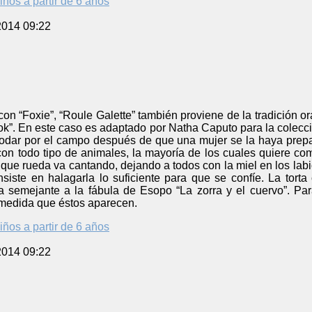
iños a partir de 6 años
2014 09:22
con “Foxie”, “Roule Galette” también proviene de la tradición or
ok”. En este caso es adaptado por Natha Caputo para la colecc
rodar por el campo después de que una mujer se la haya prepar
on todo tipo de animales, la mayoría de los cuales quiere com
que rueda va cantando, dejando a todos con la miel en los labi
nsiste en halagarla lo suficiente para que se confíe. La tort
 semejante a la fábula de Esopo “La zorra y el cuervo”. Para
medida que éstos aparecen.
iños a partir de 6 años
2014 09:22