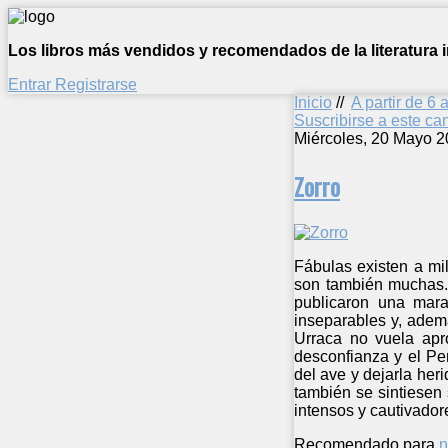
Los libros más vendidos y recomendados de la literatura in
Entrar
Registrarse
Inicio
//
A partir de 6 
Suscribirse a este c
Miércoles, 20 Mayo 2
Zorro
Fábulas existen a mi
son también muchas. 
publicaron una mara
inseparables y, adem
Urraca no vuela apr
desconfianza y el Pe
del ave y dejarla her
también se sintiesen 
intensos y cautivadore
Recomendado para
n