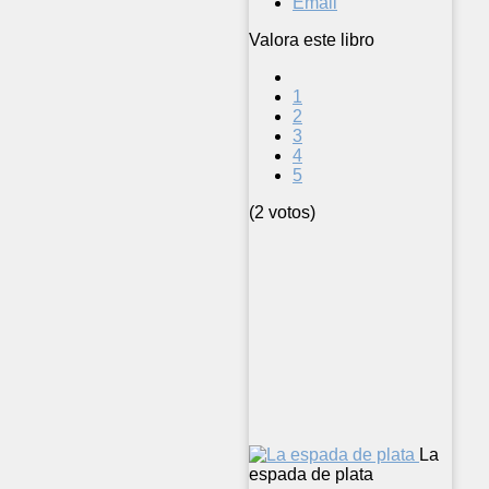
Email
Valora este libro
1
2
3
4
5
(2 votos)
La
espada de plata