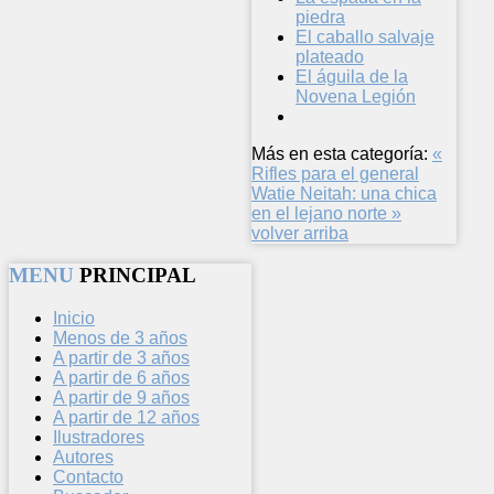
piedra
El caballo salvaje
plateado
El águila de la
Novena Legión
Más en esta categoría:
«
Rifles para el general
Watie
Neitah: una chica
en el lejano norte »
volver arriba
MENU
PRINCIPAL
Inicio
Menos de 3 años
A partir de 3 años
A partir de 6 años
A partir de 9 años
A partir de 12 años
Ilustradores
Autores
Contacto