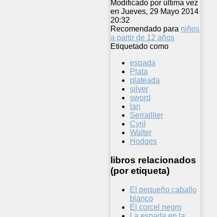
Modificado por última vez
en Jueves, 29 Mayo 2014
20:32
Recomendado para
niños
a partir de 12 años
Etiquetado como
espada
Plata
plateada
silver
sword
Ian
Serraillier
Cyril
Walter
Hodges
libros relacionados
(por etiqueta)
El pequeño caballo
blanco
El corcel negro
La espada en la