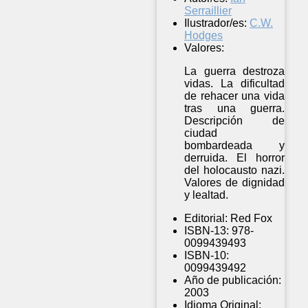
Serraillier
Ilustrador/es:
C.W.
Hodges
Valores:
La guerra destroza
vidas. La dificultad
de rehacer una vida
tras una guerra.
Descripción de
ciudad
bombardeada y
derruida. El horror
del holocausto nazi.
Valores de dignidad
y lealtad.
Editorial:
Red Fox
ISBN-13:
978-
0099439493
ISBN-10:
0099439492
Año de publicación:
2003
Idioma Original: