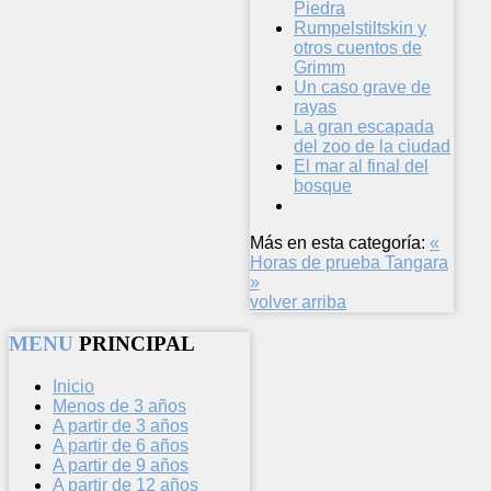
Piedra
Rumpelstiltskin y
otros cuentos de
Grimm
Un caso grave de
rayas
La gran escapada
del zoo de la ciudad
El mar al final del
bosque
Más en esta categoría:
«
Horas de prueba
Tangara
»
volver arriba
MENU
PRINCIPAL
Inicio
Menos de 3 años
A partir de 3 años
A partir de 6 años
A partir de 9 años
A partir de 12 años