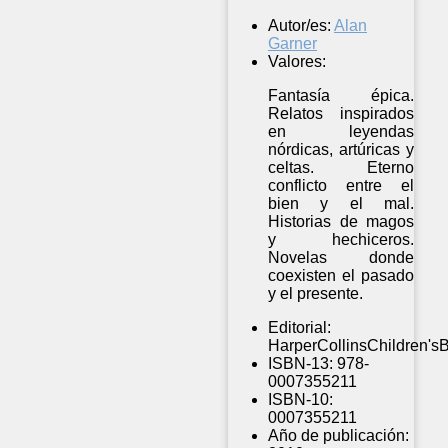
Autor/es:
Alan
Garner
Valores:
Fantasía épica.
Relatos inspirados
en leyendas
nórdicas, artúricas y
celtas. Eterno
conflicto entre el
bien y el mal.
Historias de magos
y hechiceros.
Novelas donde
coexisten el pasado
y el presente.
Editorial:
HarperCollinsChildren's
ISBN-13:
978-
0007355211
ISBN-10:
0007355211
Año de publicación: