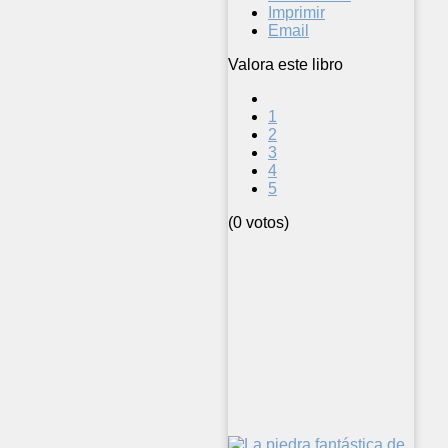
Imprimir
Email
Valora este libro
1
2
3
4
5
(0 votos)