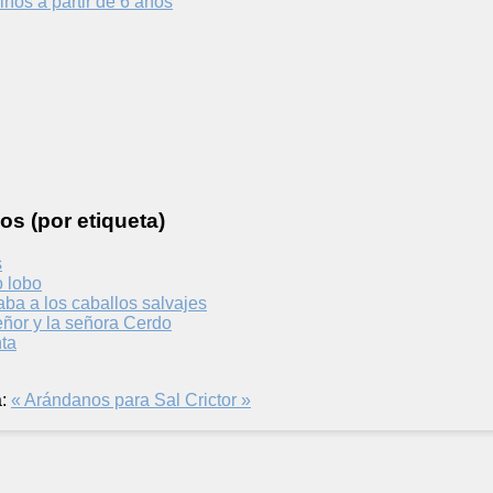
iños a partir de 6 años
os (por etiqueta)
s
 lobo
ba a los caballos salvajes
eñor y la señora Cerdo
ta
:
« Arándanos para Sal
Crictor »