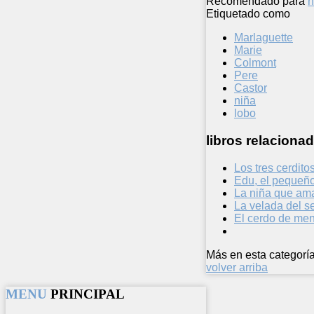
Recomendado para
n
Etiquetado como
Marlaguette
Marie
Colmont
Pere
Castor
niña
lobo
libros relacionad
Los tres cerdito
Edu, el pequeño
La niña que ama
La velada del s
El cerdo de men
Más en esta categoría
volver arriba
MENU
PRINCIPAL