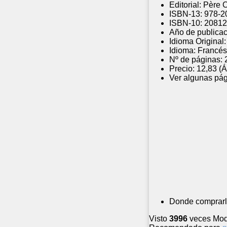
Editorial:
Père 
ISBN-13:
978-2
ISBN-10:
20812
Año de publicac
Idioma Original:
Idioma:
Francés
Nº de páginas:
Precio:
12,83 (
Ver algunas pág
Donde comprarl
Visto
3996
veces
Mod