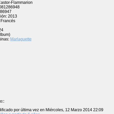
Castor-Flammarion
081286948
86947
ión:
2013
Francés
24
Álbum)
inas:
Marlaguette
o::
ificado por última vez en Miércoles, 12 Marzo 2014 22:09