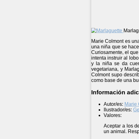
Marlag
Marie Colmont es una d
una niña que se hace
Curiosamente, el que 
intenta instruir al l
y la niña se da cue
vegetariana, y Marla
Colmont supo describi
como base de una bu
Información adic
Autor/es:
Marie
Ilustrador/es:
Ge
Valores:
Aceptar a los d
un animal. Respe