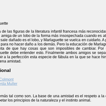
uette
e las figuras de la literatura infantil francesa más reconocidas
 amiga de un lobo de la forma más insospechada cuando es ata
sale dañado es el lobo, y Marlaguette se vuelca en cuidarlo. A p
obo para no hacer daño a los demás. Pero la educación de Marlagu
nta de que hay cosas que son imposibles de cambiar. Por 
guette debe entender esto. Finalmente ambos amigos se sepa
r a la perfección esta especie de fábula en la que se hace hin
ena amistad.
ional
 Colmont
rda Muller
emás tal como son. La base de una amistad es el respeto a la 
tar los principios de la naturaleza y el instinto animal.