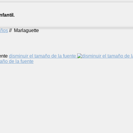
fantil.
años
//
Marlaguette
ente
disminuir el tamaño de la fuente