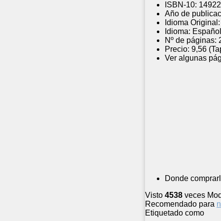
ISBN-10:
14922
Año de publicac
Idioma Original:
Idioma:
Españo
Nº de páginas:
Precio:
9,56 (Ta
Ver algunas pág
Donde comprarl
Visto
4538
veces
Mod
Recomendado para
n
Etiquetado como