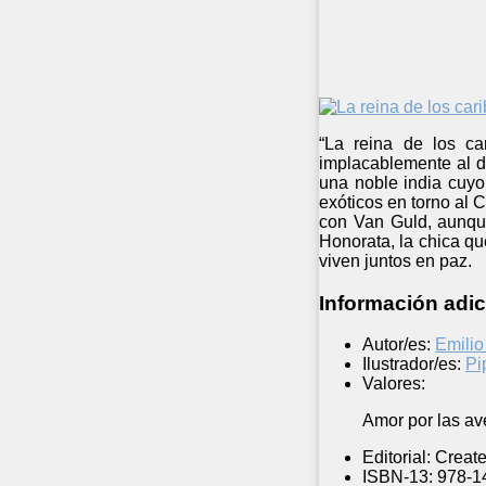
“La reina de los ca
implacablemente al d
una noble india cuyo
exóticos en torno al 
con Van Guld, aunque
Honorata, la chica q
viven juntos en paz.
Información adic
Autor/es:
Emilio
Ilustrador/es:
Pi
Valores:
Amor por las av
Editorial:
Create
ISBN-13:
978-1