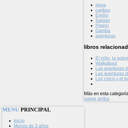
reina
caribes
Emilio
Salgari
Pipein
Gamba
aventuras
libros relacionad
El niño, la golo
Walkabout
Las aventuras d
Las aventuras 
Los cinco y el te
Más en esta categoría
volver arriba
MENU
PRINCIPAL
Inicio
Menos de 3 años