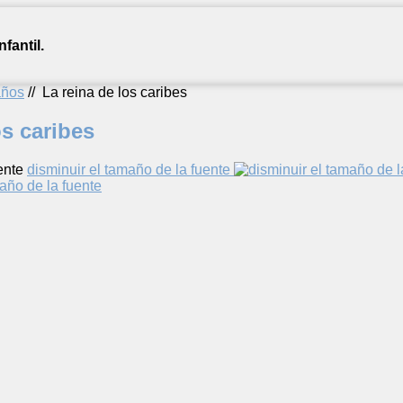
fantil.
años
//
La reina de los caribes
os caribes
ente
disminuir el tamaño de la fuente