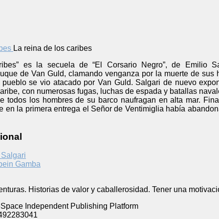
La reina de los caribes
ribes” es la secuela de “El Corsario Negro”, de Emilio S
uque de Van Guld, clamando venganza por la muerte de sus he
 pueblo se vio atacado por Van Guld. Salgari de nuevo expon
Caribe, con numerosas fugas, luchas de espada y batallas navale
 todos los hombres de su barco naufragan en alta mar. Fina
ue en la primera entrega el Señor de Ventimiglia había abando
ional
 Salgari
pein Gamba
enturas. Historias de valor y caballerosidad. Tener una motivac
Space Independent Publishing Platform
492283041