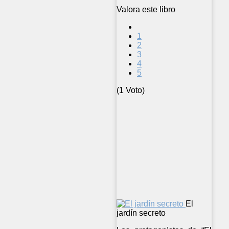
Valora este libro
1
2
3
4
5
(1 Voto)
El
jardín secreto