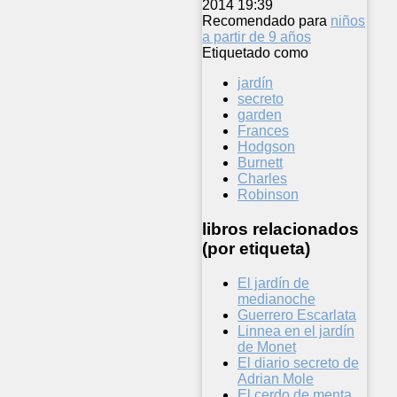
2014 19:39
Recomendado para
niños
a partir de 9 años
Etiquetado como
jardín
secreto
garden
Frances
Hodgson
Burnett
Charles
Robinson
libros relacionados
(por etiqueta)
El jardín de
medianoche
Guerrero Escarlata
Linnea en el jardín
de Monet
El diario secreto de
Adrian Mole
El cerdo de menta