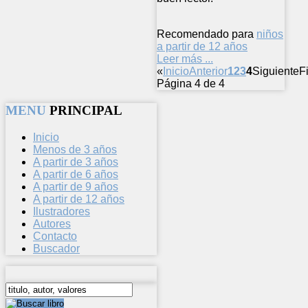
Recomendado para
niños
a partir de 12 años
Leer más ...
«
Inicio
Anterior
1
2
3
4
Siguiente
F
Página 4 de 4
MENU
PRINCIPAL
Inicio
Menos de 3 años
A partir de 3 años
A partir de 6 años
A partir de 9 años
A partir de 12 años
Ilustradores
Autores
Contacto
Buscador