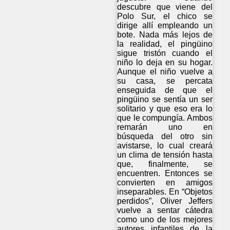
descubre que viene del
Polo Sur, el chico se
dirige allí empleando un
bote. Nada más lejos de
la realidad, el pingüino
sigue tristón cuando el
niño lo deja en su hogar.
Aunque el niño vuelve a
su casa, se percata
enseguida de que el
pingüino se sentía un ser
solitario y que eso era lo
que le compungía. Ambos
remarán uno en
búsqueda del otro sin
avistarse, lo cual creará
un clima de tensión hasta
que, finalmente, se
encuentren. Entonces se
convierten en amigos
inseparables. En “Objetos
perdidos”, Oliver Jeffers
vuelve a sentar cátedra
como uno de los mejores
autores infantiles de la