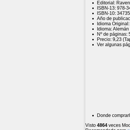
Editorial:
Raven
ISBN-13:
978-3
ISBN-10:
34735
Año de publicac
Idioma Original:
Idioma:
Alemán
Nº de páginas:
Precio:
9,23 (Ta
Ver algunas pág
Donde comprarl
Visto
4864
veces
Mod