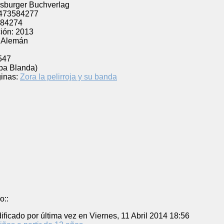
sburger Buchverlag
473584277
84274
ión:
2013
Alemán
547
pa Blanda)
inas:
Zora la pelirroja y su banda
o::
ificado por última vez en Viernes, 11 Abril 2014 18:56