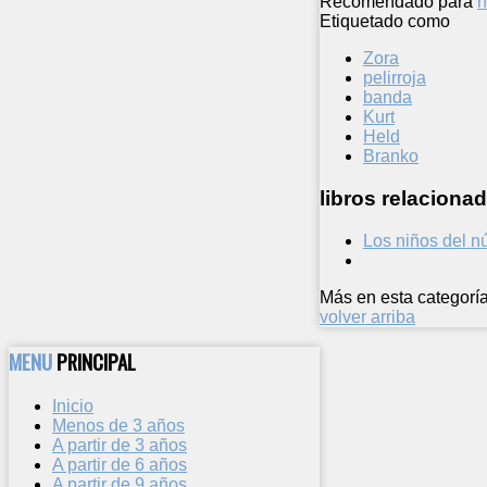
Recomendado para
n
Etiquetado como
Zora
pelirroja
banda
Kurt
Held
Branko
libros relacionad
Los niños del 
Más en esta categoría
volver arriba
MENU
PRINCIPAL
Inicio
Menos de 3 años
A partir de 3 años
A partir de 6 años
A partir de 9 años