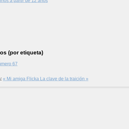
iños a partir de 12 años
os (por etiqueta)
número 67
:
« Mi amiga Flicka
La clave de la traición »