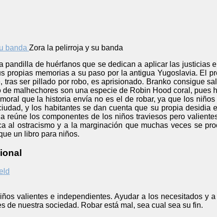
Zora la pelirroja y su banda
a pandilla de huérfanos que se dedican a aplicar las justicias e
sus propias memorias a su paso por la antigua Yugoslavia. El 
 tras ser pillado por robo, es aprisionado. Branko consigue sa
o de malhechores son una especie de Robin Hood coral, pues hu
moral que la historia envía no es el de robar, ya que los niñ
 ciudad, y los habitantes se dan cuenta que su propia desidia 
la reúne los componentes de los niños traviesos pero valiente
ca al ostracismo y a la marginación que muchas veces se prod
 que un libro para niños.
ional
eld
 Niños valientes e independientes. Ayudar a los necesitados y 
s de nuestra sociedad. Robar está mal, sea cual sea su fin.