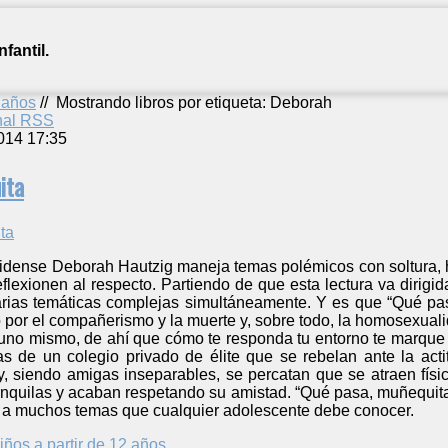
fantil.
2 años
//
Mostrando libros por etiqueta: Deborah
anal RSS
014 17:35
ita
idense Deborah Hautzig maneja temas polémicos con soltura, ha
eflexionen al respecto. Partiendo de que esta lectura va diri
 varias temáticas complejas simultáneamente. Y es que “Qué p
por el compañerismo y la muerte y, sobre todo, la homosexuali
uno mismo, de ahí que cómo te responda tu entorno te marque el
s de un colegio privado de élite que se rebelan ante la ac
, siendo amigas inseparables, se percatan que se atraen físi
anquilas y acaban respetando su amistad. “Qué pasa, muñequit
io a muchos temas que cualquier adolescente debe conocer.
iños a partir de 12 años