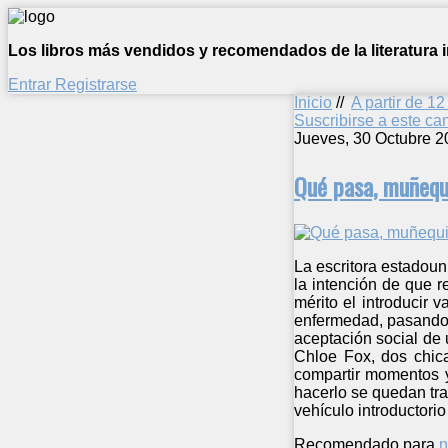
Los libros más vendidos y recomendados de la literatura in
Entrar
Registrarse
Inicio
//
A partir de 1
Suscribirse a este c
Jueves, 30 Octubre 2
Qué pasa, muñequ
La escritora estadoun
la intención de que r
mérito el introducir
enfermedad, pasando 
aceptación social de 
Chloe Fox, dos chica
compartir momentos y
hacerlo se quedan tr
vehículo introductor
Recomendado para
n