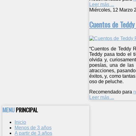
Leer más ...
Miércoles, 12 Marzo 
Cuentos de Teddy
“Cuentos de Teddy R
Teddy pasa todo el t
olvida y, curiosamen
poesías, una de las
atracciones, pasando
éxitos, y, como tanta
oso de peluche.
Recomendado para
n
Leer más ...
MENU
PRINCIPAL
Inicio
Menos de 3 años
A partir de 3 años