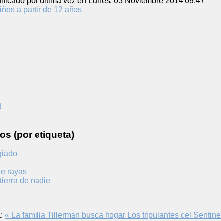
ificado por última vez en Lunes, 03 Noviembre 2014 09:47
iños a partir de 12 años
d
os (por etiqueta)
giado
de rayas
tierra de nadie
:
« La familia Tillerman busca hogar
Los tripulantes del Sentine