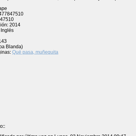
ape
477847510
47510
ión:
2014
Inglés
143
pa Blanda)
inas:
Qué pasa, muñequita
o::