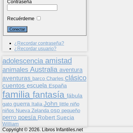
Contraseña
Recuérdeme
¿Recordar contraseña?
¿Recordar usuario?
amistad
adolescencia
Australia
animales
aventura
clásico
aventuras
barco
Charles
cuentos
escuela
España
familia
fantasía
fábula
John
guerra
gato
Italia
little
niño
oso
niños
pequeño
Nueva Zelanda
perro
poesía
Suecia
Robert
William
Copyright © 2026. Libros Infantiles.net