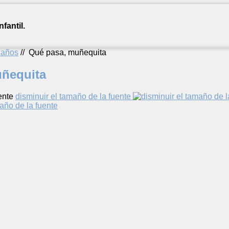
fantil.
2 años
//
Qué pasa, muñequita
uñequita
ente
disminuir el tamaño de la fuente