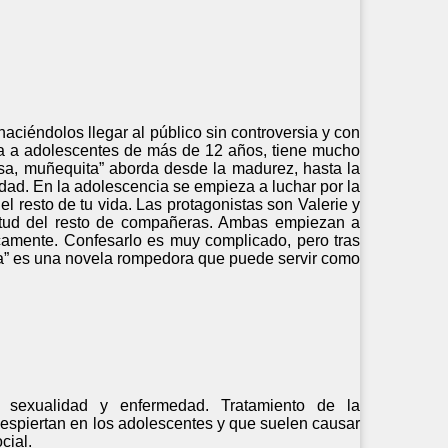
ciéndolos llegar al público sin controversia y con
gida a adolescentes de más de 12 años, tiene mucho
asa, muñequita” aborda desde la madurez, hasta la
dad. En la adolescencia se empieza a luchar por la
 resto de tu vida. Las protagonistas son Valerie y
titud del resto de compañeras. Ambas empiezan a
camente. Confesarlo es muy complicado, pero tras
a” es una novela rompedora que puede servir como
 sexualidad y enfermedad. Tratamiento de la
despiertan en los adolescentes y que suelen causar
cial.