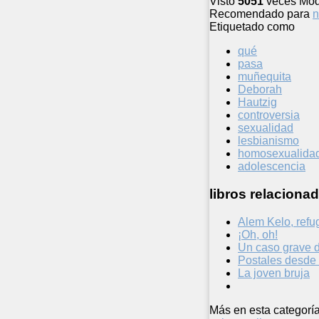
Visto
5051
veces
Mod
Recomendado para
n
Etiquetado como
qué
pasa
muñequita
Deborah
Hautzig
controversia
sexualidad
lesbianismo
homosexualida
adolescencia
libros relacionad
Alem Kelo, refu
¡Oh, oh!
Un caso grave 
Postales desde 
La joven bruja
Más en esta categoría