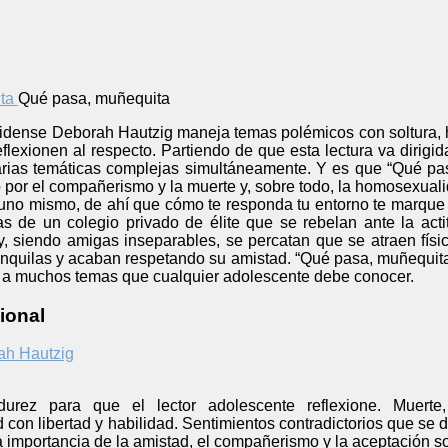
Qué pasa, muñequita
idense Deborah Hautzig maneja temas polémicos con soltura, ha
eflexionen al respecto. Partiendo de que esta lectura va diri
 varias temáticas complejas simultáneamente. Y es que “Qué p
por el compañerismo y la muerte y, sobre todo, la homosexuali
uno mismo, de ahí que cómo te responda tu entorno te marque el
s de un colegio privado de élite que se rebelan ante la ac
, siendo amigas inseparables, se percatan que se atraen físi
anquilas y acaban respetando su amistad. “Qué pasa, muñequit
io a muchos temas que cualquier adolescente debe conocer.
ional
ah Hautzig
rez para que el lector adolescente reflexione. Muerte,
con libertad y habilidad. Sentimientos contradictorios que se 
a importancia de la amistad, el compañerismo y la aceptación so