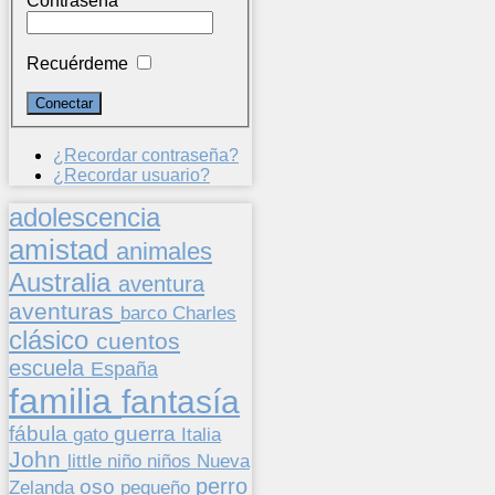
Contraseña
Recuérdeme
¿Recordar contraseña?
¿Recordar usuario?
adolescencia
amistad
animales
Australia
aventura
aventuras
barco
Charles
clásico
cuentos
escuela
España
familia
fantasía
fábula
guerra
gato
Italia
John
niños
little
niño
Nueva
perro
oso
pequeño
Zelanda