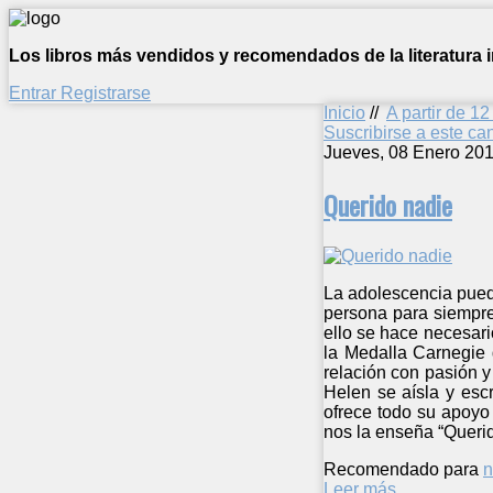
Los libros más vendidos y recomendados de la literatura in
Entrar
Registrarse
Inicio
//
A partir de 1
Suscribirse a este c
Jueves, 08 Enero 201
Querido nadie
La adolescencia pued
persona para siempre
ello se hace necesari
la Medalla Carnegie 
relación con pasión y
Helen se aísla y escr
ofrece todo su apoyo
nos la enseña “Querid
Recomendado para
n
Leer más ...