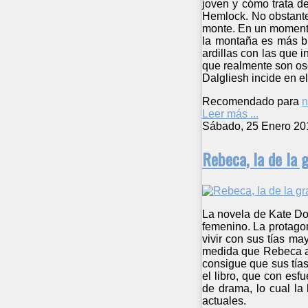
joven y cómo trata d
Hemlock. No obstante
monte. En un momento
la montaña es más bi
ardillas con las que 
que realmente son os
Dalgliesh incide en e
Recomendado para
n
Leer más ...
Sábado, 25 Enero 20
Rebeca, la de la 
La novela de Kate Do
femenino. La protago
vivir con sus tías ma
medida que Rebeca ap
consigue que sus tías
el libro, que con esf
de drama, lo cual la
actuales.