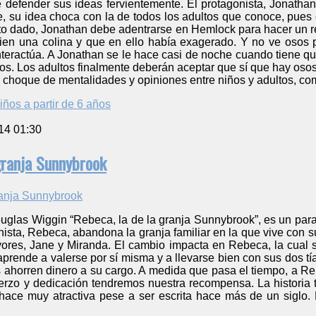
e defender sus ideas fervientemente. El protagonista, Jonath
, su idea choca con la de todos los adultos que conoce, pues 
 dado, Jonathan debe adentrarse en Hemlock para hacer un rec
en una colina y que en ello había exagerado. Y no ve osos 
interactúa. A Jonathan se le hace casi de noche cuando tiene q
os. Los adultos finalmente deberán aceptar que sí que hay oso
l choque de mentalidades y opiniones entre niños y adultos, c
iños a partir de 6 años
14 01:30
granja Sunnybrook
uglas Wiggin “Rebeca, la de la granja Sunnybrook”, es un par
nista, Rebeca, abandona la granja familiar en la que vive con
yores, Jane y Miranda. El cambio impacta en Rebeca, la cual s
rende a valerse por sí misma y a llevarse bien con sus dos tí
 ahorren dinero a su cargo. A medida que pasa el tiempo, a Reb
uerzo y dedicación tendremos nuestra recompensa. La historia 
 hace muy atractiva pese a ser escrita hace más de un siglo.