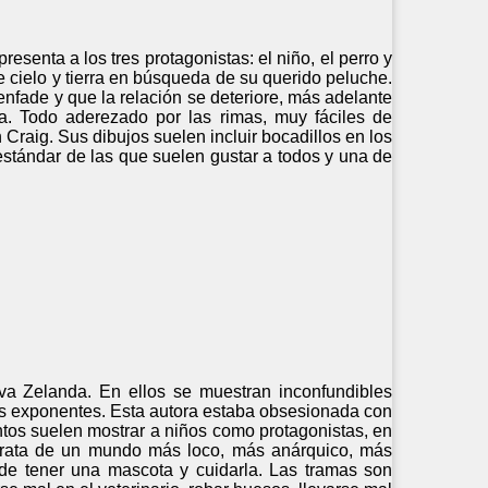
esenta a los tres protagonistas: el niño, el perro y
ve cielo y tierra en búsqueda de su querido peluche.
enfade y que la relación se deteriore, más adelante
a. Todo aderezado por las rimas, muy fáciles de
 Craig. Sus dibujos suelen incluir bocadillos en los
estándar de las que suelen gustar a todos y una de
ueva Zelanda. En ellos se muestran inconfundibles
res exponentes. Esta autora estaba obsesionada con
entos suelen mostrar a niños como protagonistas, en
e trata de un mundo más loco, más anárquico, más
s de tener una mascota y cuidarla. Las tramas son