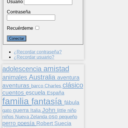
Usuario
Contraseña
Recuérdeme
¿Recordar contraseña?
¿Recordar usuario?
amistad
adolescencia
Australia
animales
aventura
clásico
aventuras
barco
Charles
cuentos
escuela
España
familia
fantasía
fábula
John
guerra
gato
Italia
little
niño
oso
niños
pequeño
Nueva Zelanda
perro
poesía
Suecia
Robert