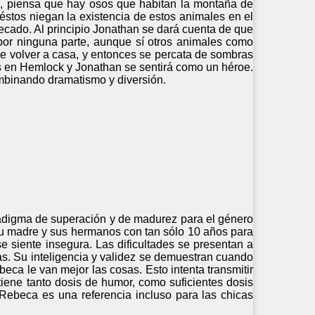
an, piensa que hay osos que habitan la montaña de
éstos niegan la existencia de estos animales en el
ado. Al principio Jonathan se dará cuenta de que
por ninguna parte, aunque sí otros animales como
ue volver a casa, y entonces se percata de sombras
s en Hemlock y Jonathan se sentirá como un héroe.
ombinando dramatismo y diversión.
adigma de superación y de madurez para el género
 su madre y sus hermanos con tan sólo 10 años para
e siente insegura. Las dificultades se presentan a
as. Su inteligencia y validez se demuestran cuando
eca le van mejor las cosas. Esto intenta transmitir
tiene tanto dosis de humor, como suficientes dosis
 Rebeca es una referencia incluso para las chicas