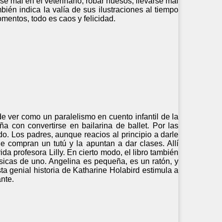
rse mal en el veterinario, robar huesos, llevarse mal
bién indica la valía de sus ilustraciones al tiempo
omentos, todo es caos y felicidad.
e ver como un paralelismo en cuento infantil de la
eña con convertirse en bailarina de ballet. Por las
o. Los padres, aunque reacios al principio a darle
le compran un tutú y la apuntan a dar clases. Allí
 profesora Lilly. En cierto modo, el libro también
ísicas de uno. Angelina es pequeña, es un ratón, y
a genial historia de Katharine Holabird estimula a
nte.