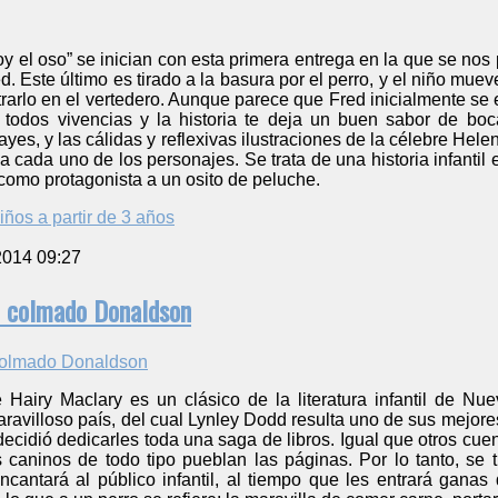
 el oso” se inician con esta primera entrega en la que se nos pr
d. Este último es tirado a la basura por el perro, y el niño mue
ntrarlo en el vertedero. Aunque parece que Fred inicialmente se 
todos vivencias y la historia te deja un buen sabor de boc
es, y las cálidas y reflexivas ilustraciones de la célebre Helen
cada uno de los personajes. Se trata de una historia infantil 
 como protagonista a un osito de peluche.
iños a partir de 3 años
2014 09:27
l colmado Donaldson
e Hairy Maclary es un clásico de la literatura infantil de N
aravilloso país, del cual Lynley Dodd resulta uno de sus mejo
o decidió dedicarles toda una saga de libros. Igual que otros cu
 caninos de todo tipo pueblan las páginas. Por lo tanto, s
encantará al público infantil, al tiempo que les entrará gana