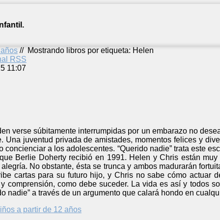
fantil.
2 años
//
Mostrando libros por etiqueta: Helen
anal RSS
5 11:07
en verse súbitamente interrumpidas por un embarazo no deseado
. Una juventud privada de amistades, momentos felices y diver
o concienciar a los adolescentes. “Querido nadie” trata este e
que Berlie Doherty recibió en 1991. Helen y Chris están muy 
 alegría. No obstante, ésta se trunca y ambos madurarán fortuit
ibe cartas para su futuro hijo, y Chris no sabe cómo actuar de
 y comprensión, como debe suceder. La vida es así y todos so
o nadie” a través de un argumento que calará hondo en cualquie
iños a partir de 12 años