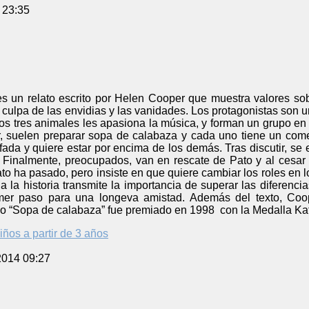
 23:35
s un relato escrito por Helen Cooper que muestra valores so
culpa de las envidias y las vanidades. Los protagonistas son un 
s tres animales les apasiona la música, y forman un grupo en 
r, suelen preparar sopa de calabaza y cada uno tiene un come
ada y quiere estar por encima de los demás. Tras discutir, se
 Finalmente, preocupados, van en rescate de Pato y al cesa
to ha pasado, pero insiste en que quiere cambiar los roles en 
la la historia transmite la importancia de superar las diferenc
mer paso para una longeva amistad. Además del texto, Coo
ello “Sopa de calabaza” fue premiado en 1998 con la Medalla K
iños a partir de 3 años
2014 09:27