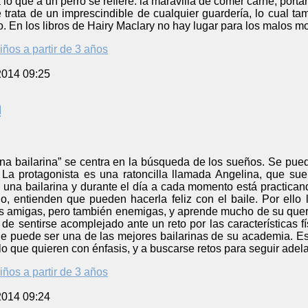
 lo que a un perro se refiere: la maravilla de comer carne, porta
e trata de un imprescindible de cualquier guardería, lo cual tam
co. En los libros de Hairy Maclary no hay lugar para los malos m
iños a partir de 3 años
2014 09:25
a
ina bailarina” se centra en la búsqueda de los sueños. Se pued
t”. La protagonista es una ratoncilla llamada Angelina, que su
una bailarina y durante el día a cada momento está practicand
o, entienden que pueden hacerla feliz con el baile. Por ello 
 amigas, pero también enemigas, y aprende mucho de su querida
de sentirse acomplejado ante un reto por las características f
e puede ser una de las mejores bailarinas de su academia. Est
lo que quieren con énfasis, y a buscarse retos para seguir adela
iños a partir de 3 años
2014 09:24