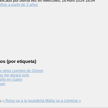
ificado por última vez en Miércoles, 16 Abril 2014 18:04
iños a partir de 3 años
os (por etiqueta)
 y otros cuentos de Grimm
no me dejará solo
niño en Gales
man
:
« Rosa va a la guardería
Malla va a comprar »