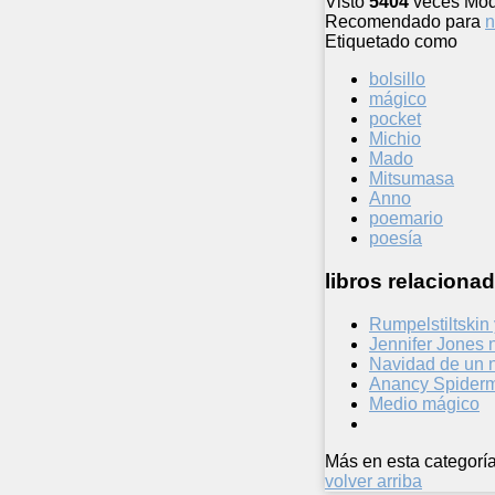
Visto
5404
veces
Mod
Recomendado para
n
Etiquetado como
bolsillo
mágico
pocket
Michio
Mado
Mitsumasa
Anno
poemario
poesía
libros relacionad
Rumpelstiltskin
Jennifer Jones 
Navidad de un 
Anancy Spider
Medio mágico
Más en esta categoría
volver arriba