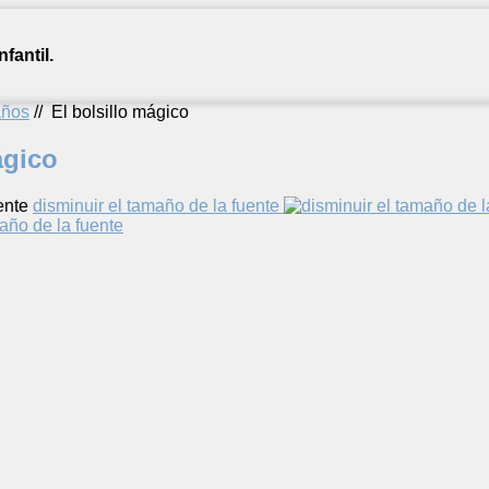
fantil.
años
//
El bolsillo mágico
ágico
ente
disminuir el tamaño de la fuente