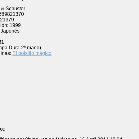
 & Schuster
689821370
21379
ión:
1999
Japonés
31
Tapa Dura-2ª mano)
inas:
El bolsillo mágico
o::