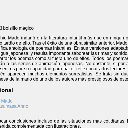
l bolsillo mágico
hio Mado indagó en la literatura infantil más que en ningún o
 tardío de ello. Tras el éxito de una obra similar anterior, Mad
fica antología de poemas infantiles. En sus versiones adaptada
ngua japonesa, y resulta importante saborear las rimas y sonido
arrar los poemas como si fuera uno de ellos. Todos los poema
rán a las series de animación japonesas. No obstante, si por 
en, es por su capacidad para hacer reflexionar a los lectores.
n aparecen muchos elementos surrealistas. Se trata sin dud
ponesa de la mano de uno de los autores más prestigiosos de este
ional
o Mado
tsumasa Anno
acar conclusiones incluso de las situaciones más cotidianas. 
vertida complementada con ilustraciones.