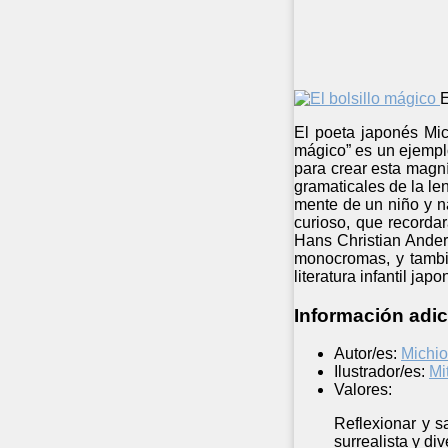
E
El poeta japonés Mic
mágico” es un ejemplo
para crear esta magní
gramaticales de la le
mente de un niño y n
curioso, que recorda
Hans Christian Anders
monocromas, y tambié
literatura infantil ja
Información adic
Autor/es:
Michi
Ilustrador/es:
Mi
Valores:
Reflexionar y s
surrealista y di