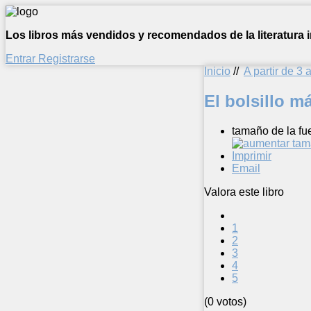
Los libros más vendidos y recomendados de la literatura in
Entrar
Registrarse
Inicio
//
A partir de 3 
El bolsillo m
tamaño de la fu
Imprimir
Email
Valora este libro
1
2
3
4
5
(0 votos)