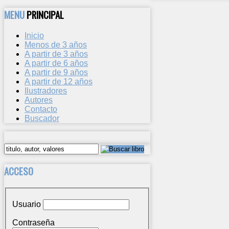
MENU
PRINCIPAL
Inicio
Menos de 3 años
A partir de 3 años
A partir de 6 años
A partir de 9 años
A partir de 12 años
Ilustradores
Autores
Contacto
Buscador
ACCESO
Usuario
Contraseña