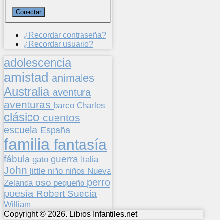
¿Recordar contraseña?
¿Recordar usuario?
adolescencia
amistad
animales
Australia
aventura
aventuras
barco
Charles
clásico
cuentos
escuela
España
familia
fantasía
fábula
guerra
gato
Italia
John
niños
little
niño
Nueva
perro
oso
pequeño
Zelanda
poesía
Suecia
Robert
William
Copyright © 2026. Libros Infantiles.net