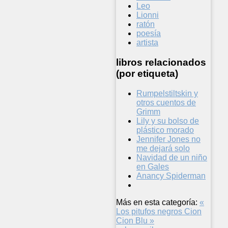
Leo
Lionni
ratón
poesía
artista
libros relacionados
(por etiqueta)
Rumpelstiltskin y
otros cuentos de
Grimm
Lily y su bolso de
plástico morado
Jennifer Jones no
me dejará solo
Navidad de un niño
en Gales
Anancy Spiderman
Más en esta categoría:
«
Los pitufos negros
Cion
Cion Blu »