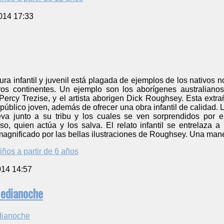
014 17:33
atura infantil y juvenil está plagada de ejemplos de los nativos
ros continentes. Un ejemplo son los aborígenes australianos
 Percy Trezise, y el artista aborigen Dick Roughsey. Esta extr
 público joven, además de ofrecer una obra infantil de calidad. 
a junto a su tribu y los cuales se ven sorprendidos por el 
, quien actúa y los salva. El relato infantil se entrelaza a 
magnificado por las bellas ilustraciones de Roughsey. Una maner
iños a partir de 6 años
014 14:57
Medianoche