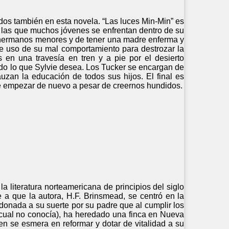
idos también en esta novela. “Las luces Min-Min” es
 a las que muchos jóvenes se enfrentan dentro de su
s hermanos menores y de tener una madre enferma y
e uso de su mal comportamiento para destrozar la
n una travesía en tren y a pie por el desierto
todo lo que Sylvie desea. Los Tucker se encargan de
auzan la educación de todos sus hijos. El final es
de empezar de nuevo a pesar de creernos hundidos.
a literatura norteamericana de principios del siglo
e a que la autora, H.F. Brinsmead, se centró en la
onada a su suerte por su padre que al cumplir los
l cual no conocía), ha heredado una finca en Nueva
en se esmera en reformar y dotar de vitalidad a su