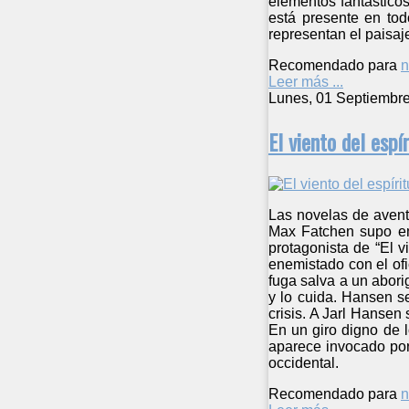
elementos fantásticos
está presente en tod
representan el paisaj
Recomendado para
n
Leer más ...
Lunes, 01 Septiembr
El viento del espír
Las novelas de avent
Max Fatchen supo emp
protagonista de “El v
enemistado con el ofi
fuga salva a un abor
y lo cuida. Hansen s
crisis. A Jarl Hansen
En un giro digno de l
aparece invocado por
occidental.
Recomendado para
n