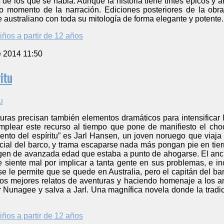
 de los que se habla. Aunque la historia tiene tintes épicos y a
o momento de la narración. Ediciones posteriores de la obra
e australiano con toda su mitología de forma elegante y potente.
iños a partir de 12 años
e 2014 11:50
itu
uras precisan también elementos dramáticos para intensificar 
lear este recurso al tiempo que pone de manifiesto el choqu
iento del espíritu” es Jarl Hansen, un joven noruego que viaj
cial del barco, y trama escaparse nada más pongan pie en tier
igen de avanzada edad que estaba a punto de ahogarse. El anc
e siente mal por implicar a tanta gente en sus problemas, e 
 se le permite que se quede en Australia, pero el capitán del ba
os mejores relatos de aventuras y haciendo homenaje a los ance
 Nunagee y salva a Jarl. Una magnífica novela donde la tradic
iños a partir de 12 años