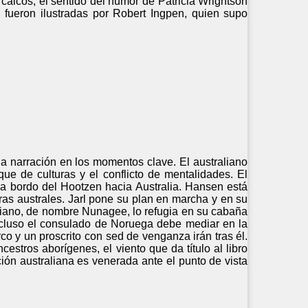
rcaicos, el sentido del humor de Patricia Wrightson
 fueron ilustradas por Robert Ingpen, quien supo
la narración en los momentos clave. El australiano
e de culturas y el conflicto de mentalidades. El
a a bordo del Hootzen hacia Australia. Hansen está
ras australes. Jarl pone su plan en marcha y en su
iano, de nombre Nunagee, lo refugia en su cabaña
incluso el consulado de Noruega debe mediar en la
rco y un proscrito con sed de venganza irán tras él.
stros aborígenes, el viento que da título al libro
ión australiana es venerada ante el punto de vista