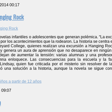
 2014 00:17
anging Rock
velas infantiles o adolescentes que generan polémica. “La exc
por los acontecimientos que la rodearon. La historia se centra e
eyard College, quienes realizan una excursión a Hanging Rock
y genera un aura de aprensión que no desaparece en ningún 
ejan de aumentar la tensión: varias alumnas y una profeso
mna enloquece. Las consecuencias para la escuela y la fam
ndsay, quien fue criticada por el misterio sin resolver de la
ió una solución a la historia, aunque la novela se sigue con
iños a partir de 12 años
4 09:07
n