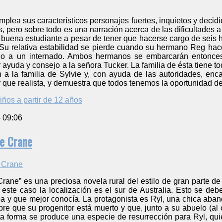
plea sus característicos personajes fuertes, inquietos y decid
s, pero sobre todo es una narración acerca de las dificultades
na buena estudiante a pesar de tener que hacerse cargo de sei
 Su relativa estabilidad se pierde cuando su hermano Reg hac
o a un internado. Ambos hermanos se embarcarán entonces e
r ayuda y consejo a la señora Tucker. La familia de ésta tiene 
n a la familia de Sylvie y, con ayuda de las autoridades, enc
r que realista, y demuestra que todos tenemos la oportunidad 
iños a partir de 12 años
4 09:06
ue Crane
rane” es una preciosa novela rural del estilo de gran parte de l
este caso la localización es el sur de Australia. Esto se deb
 y que mejor conocía. La protagonista es Ryl, una chica aband
bre que su progenitor está muerto y que, junto a su abuelo (a
ta forma se produce una especie de resurrección para Ryl, qui