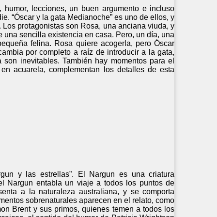
s, humor, lecciones, un buen argumento e incluso
ie. “Óscar y la gata Medianoche” es uno de ellos, y
os. Los protagonistas son Rosa, una anciana viuda, y
 una sencilla existencia en casa. Pero, un día, una
pequeña felina. Rosa quiere acogerla, pero Óscar
ambia por completo a raíz de introducir a la gata,
da son inevitables. También hay momentos para el
es, en acuarela, complementan los detalles de esta
gun y las estrellas”. El Nargun es una criatura
 el Nargun entabla un viaje a todos los puntos de
senta a la naturaleza australiana, y se comporta
entos sobrenaturales aparecen en el relato, como
mon Brent y sus primos, quienes temen a todos los