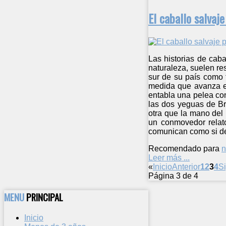
El caballo salvaj
Las historias de caba
naturaleza, suelen re
sur de su país como t
medida que avanza el
entabla una pelea co
las dos yeguas de Br
otra que la mano del
un conmovedor relato
comunican como si de 
Recomendado para
n
Leer más ...
«
Inicio
Anterior
1
2
3
4
S
Página 3 de 4
MENU
PRINCIPAL
Inicio