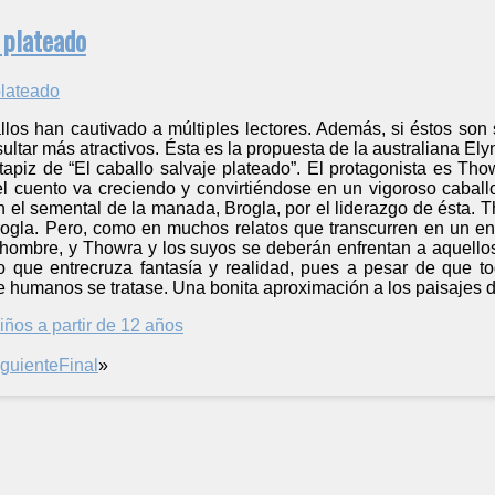
e plateado
llos han cautivado a múltiples lectores. Además, si éstos son
sultar más atractivos. Ésta es la propuesta de la australiana E
apiz de “El caballo salvaje plateado”. El protagonista es Thow
 cuento va creciendo y convirtiéndose en un vigoroso caballo
n el semental de la manada, Brogla, por el liderazgo de ésta.
ogla. Pero, como en muchos relatos que transcurren en un e
 hombre, y Thowra y los suyos se deberán enfrentan a aquellos
 que entrecruza fantasía y realidad, pues a pesar de que to
humanos se tratase. Una bonita aproximación a los paisajes de
iños a partir de 12 años
iguiente
Final
»