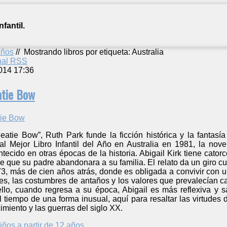
fantil.
años
//
Mostrando libros por etiqueta: Australia
anal RSS
014 17:36
atie Bow
atie Bow”, Ruth Park funde la ficción histórica y la fantasía
al Mejor Libro Infantil del Año en Australia en 1981, la n
tecido en otras épocas de la historia. Abigail Kirk tiene catorc
 que su padre abandonara a su familia. El relato da un giro cu
73, más de cien años atrás, donde es obligada a convivir con 
s, las costumbres de antaños y los valores que prevalecían ca
lo, cuando regresa a su época, Abigail es más reflexiva y s
l tiempo de una forma inusual, aquí para resaltar las virtudes 
imiento y las guerras del siglo XX.
iños a partir de 12 años