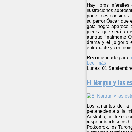
Hay libros infantile
ilustraciones sobresa
por ello es considera
su perror Óscar, que 
gata negra aparece e
piensa que será un el
aunque finalmente Ós
drama y el jolgorio 
entrañable y conmoved
Recomendado para
n
Leer más ...
Lunes, 01 Septiembr
El Nargun y las es
Los amantes de la f
perteneciente a la m
Australia, incluso d
respondiendo a los h
Potkoorok, los Turon