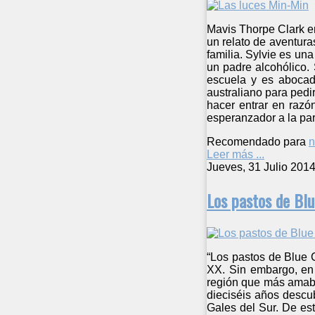
Mavis Thorpe Clark em
un relato de aventura
familia. Sylvie es u
un padre alcohólico.
escuela y es abocad
australiano para pedi
hacer entrar en razó
esperanzador a la pa
Recomendado para
n
Leer más ...
Jueves, 31 Julio 201
Los pastos de Bl
“Los pastos de Blue C
XX. Sin embargo, en 
región que más amaba
dieciséis años descu
Gales del Sur. De es