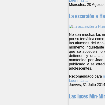
Leer más ...
Miércoles, 20 Agosto
La excursión a H
No son muchas las no
por su temática como 
las alumnas del Appl
momento inquietante 
que se suceden no d
detienen; y una alu
mantenida por Joan Li
publicado y se ofrec
adolescentes.
Recomendado para
n
Leer más ...
Jueves, 31 Julio 201
Las luces Min-Mi