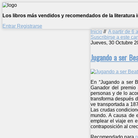
Los libros más vendidos y recomendados de la literatura in
Entrar
Registrarse
Inicio
//
A partir de 6 
Suscribirse a este c
Jueves, 30 Octubre 2
Jugando a ser Be
En “Jugando a ser Be
Ganador del premio 
personas y de lo acon
transforma después de
ve transportada a 18
Las crudas condicione
mundo. A causa de el
emplear el viaje en e
contraposición al crec
Recomendado para
n