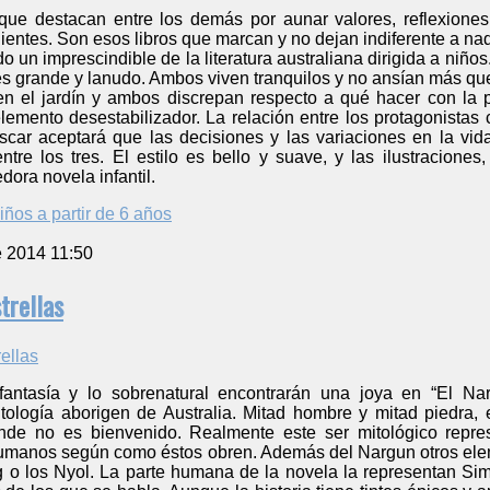
s que destacan entre los demás por aunar valores, reflexione
lientes. Son esos libros que marcan y no dejan indiferente a nad
do un imprescindible de la literatura australiana dirigida a niñ
es grande y lanudo. Ambos viven tranquilos y no ansían más que
n el jardín y ambos discrepan respecto a qué hacer con la 
emento desestabilizador. La relación entre los protagonistas c
car aceptará que las decisiones y las variaciones en la vi
entre los tres. El estilo es bello y suave, y las ilustracion
ora novela infantil.
iños a partir de 6 años
e 2014 11:50
trellas
antasía y lo sobrenatural encontrarán una joya en “El Nar
itología aborigen de Australia. Mitad hombre y mitad piedra,
onde no es bienvenido. Realmente este ser mitológico repre
umanos según como éstos obren. Además del Nargun otros elem
g o los Nyol. La parte humana de la novela la representan Si