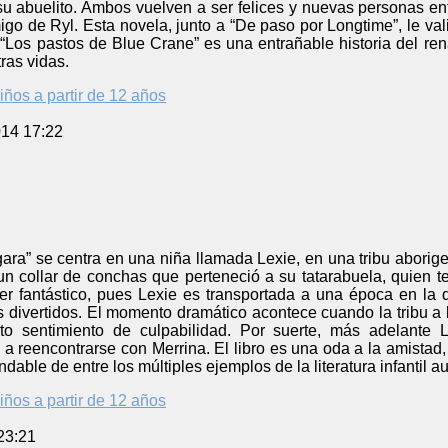
su abuelito. Ambos vuelven a ser felices y nuevas personas en
go de Ryl. Esta novela, junto a “De paso por Longtime”, le va
. “Los pastos de Blue Crane” es una entrañable historia del r
ras vidas.
iños a partir de 12 años
014 17:22
ara” se centra en una niña llamada Lexie, en una tribu aborige
un collar de conchas que perteneció a su tatarabuela, quien 
cter fantástico, pues Lexie es transportada a una época en la
 divertidos. El momento dramático acontece cuando la tribu a 
to sentimiento de culpabilidad. Por suerte, más adelante 
 reencontrarse con Merrina. El libro es una oda a la amistad, a 
able de entre los múltiples ejemplos de la literatura infantil au
iños a partir de 12 años
23:21