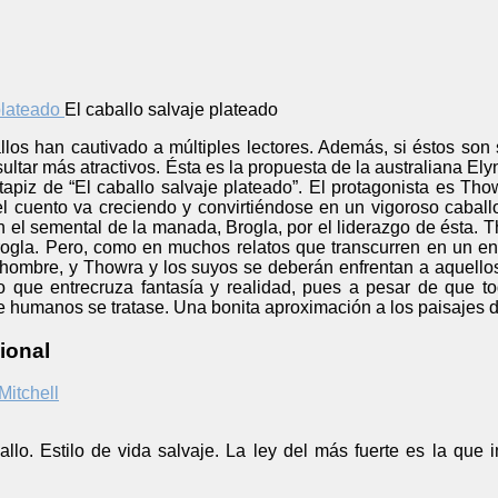
El caballo salvaje plateado
llos han cautivado a múltiples lectores. Además, si éstos son
sultar más atractivos. Ésta es la propuesta de la australiana E
apiz de “El caballo salvaje plateado”. El protagonista es Thow
 cuento va creciendo y convirtiéndose en un vigoroso caballo
n el semental de la manada, Brogla, por el liderazgo de ésta.
ogla. Pero, como en muchos relatos que transcurren en un e
 hombre, y Thowra y los suyos se deberán enfrentan a aquellos
 que entrecruza fantasía y realidad, pues a pesar de que to
humanos se tratase. Una bonita aproximación a los paisajes de
ional
Mitchell
llo. Estilo de vida salvaje. La ley del más fuerte es la que 