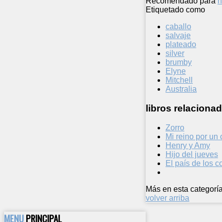
Recomendado para
n
Etiquetado como
caballo
salvaje
plateado
silver
brumby
Elyne
Mitchell
Australia
libros relacionad
Zorro
Mi reino por un 
Henry y Amy
Hijo del jueves
El país de los 
Más en esta categoría
volver arriba
MENU
PRINCIPAL