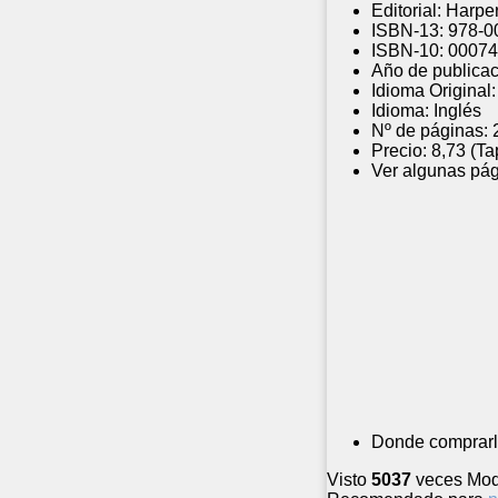
Editorial:
Harper
ISBN-13:
978-0
ISBN-10:
00074
Año de publicac
Idioma Original:
Idioma:
Inglés
Nº de páginas:
Precio:
8,73 (Ta
Ver algunas pág
Donde comprarl
Visto
5037
veces
Mod