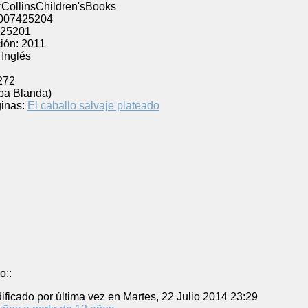
CollinsChildren'sBooks
007425204
25201
ión:
2011
Inglés
272
pa Blanda)
inas:
El caballo salvaje plateado
o::
ificado por última vez en Martes, 22 Julio 2014 23:29