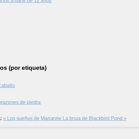
iños a partir de 12 años
os (por etiqueta)
caballo
corazones de piedra
:
« Los sueños de Marianne
La bruja de Blackbird Pond »